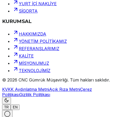
YURT İÇİ NAKLİYE
SİGORTA
KURUMSAL
HAKKIMIZDA
YÖNETİM POLİTİKAMIZ
REFERANSLARIMIZ
KALİTE
MİSYONUMUZ
TEKNOLOJİMİZ
©
2026
CNC Gümrük Müşavirliği
.
Tüm hakları saklıdır.
KVKK Aydınlatma Metni
Açık Rıza Metni
Çerez
Politikası
Gizlilik Politikası
TR
EN