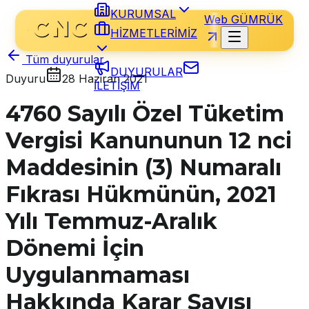
KURUMSAL
Web GÜMRÜK
HİZMETLERİMİZ
Tüm duyurular
DUYURULAR
Duyuru
28 Haziran 2021
İLETİŞİM
4760 Sayılı Özel Tüketim
Vergisi Kanununun 12 nci
Maddesinin (3) Numaralı
Fıkrası Hükmünün, 2021
Yılı Temmuz-Aralık
Dönemi İçin
Uygulanmaması
Hakkında Karar Sayısı