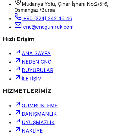
Mudanya Yolu, Çınar İşhanı No:2/5-6,
Osmangazi/Bursa
+90 (224) 242 46 46
cnc@cncgumruk.com
Hızlı Erişim
ANA SAYFA
NEDEN CNC
DUYURULAR
İLETİŞİM
HİZMETLERİMİZ
GÜMRÜKLEME
DANIŞMANLIK
UYUŞMAZLIK
NAKLİYE