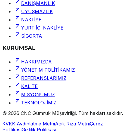
DANIŞMANLIK
UYUŞMAZLIK
NAKLİYE
YURT İÇİ NAKLİYE
SİGORTA
KURUMSAL
HAKKIMIZDA
YÖNETİM POLİTİKAMIZ
REFERANSLARIMIZ
KALİTE
MİSYONUMUZ
TEKNOLOJİMİZ
©
2026
CNC Gümrük Müşavirliği
.
Tüm hakları saklıdır.
KVKK Aydınlatma Metni
Açık Rıza Metni
Çerez
Politikası
Gizlilik Politikası