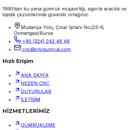
1990’dan bu yana gümrük müşavirliği, sigorta aracılık ve
lojistik çözümlerinde güvenilir ortağınız.
Mudanya Yolu, Çınar İşhanı No:2/5-6,
Osmangazi/Bursa
+90 (224) 242 46 46
cnc@cncgumruk.com
Hızlı Erişim
ANA SAYFA
NEDEN CNC
DUYURULAR
İLETİŞİM
HİZMETLERİMİZ
GÜMRÜKLEME