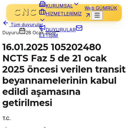
KURUMSAL
Web GÜMRÜK
HİZMETLERİMİZ
Tüm duyurular
DUYURULAR
Duyuru
28 Ocak 2025
İLETİŞİM
16.01.2025 105202480
NCTS Faz 5 de 21 ocak
2025 öncesi verilen transit
beyannamelerinin kabul
edildi aşamasına
getirilmesi
T.C.