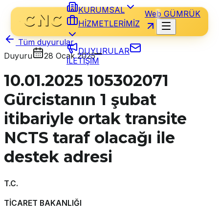
KURUMSAL
Web GÜMRÜK
HİZMETLERİMİZ
Tüm duyurular
DUYURULAR
Duyuru
28 Ocak 2025
İLETİŞİM
10.01.2025 105302071
Gürcistanın 1 şubat
itibariyle ortak transite
NCTS taraf olacağı ile
destek adresi
T.C.
TİCARET BAKANLIĞI