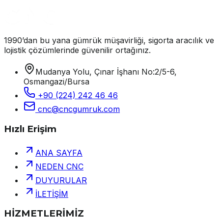
1990’dan bu yana gümrük müşavirliği, sigorta aracılık ve
lojistik çözümlerinde güvenilir ortağınız.
Mudanya Yolu, Çınar İşhanı No:2/5-6,
Osmangazi/Bursa
+90 (224) 242 46 46
cnc@cncgumruk.com
Hızlı Erişim
ANA SAYFA
NEDEN CNC
DUYURULAR
İLETİŞİM
HİZMETLERİMİZ