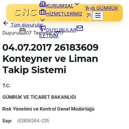
KURUMSAL
Web GÜMRÜK
HİZMETLERİMİZ
Tüm duyurular
DUYURULAR
Duyuru
07 Temmuz 2017
İLETİŞİM
04.07.2017 26183609
Konteyner ve Liman
Takip Sistemi
T.C.
GÜMRÜK VE TİCARET BAKANLIĞI
Risk Yönetimi ve Kontrol Genel Müdürlüğü
Sayı :
52856264-235