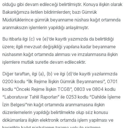
olduğu gibi devam edileceği belirtilmiştir. Konuya ilişkin olarak
Bakanlığımıza iletilen bildirimlerden; bazı Gümrük
Müdürlüklerince gümrük beyanname nüshası kağıt ortamında
aranmaksızın işlemlerin yapıldığı anlaşılmıştır.
Bu itibarla ilgi (c) ve (e)’de kayıtlı yazımızda da belirtildiği
üzere; ilgili mevzuat değişikliği yapılana kadar beyanname
nüshasının kağıt ortamında alınması ve imzalanmasına ilişkin
işlemlere mutlak suretle devam edilecektir.
Diğer taraftan, ilgi (a), (b) ve ilgi (d)’de kayıtlı yazılarımızda
0200 kodlu “İlk Rejime İlişkin Gümrük Beyannamesi”, 0701
kodlu “Önceki Rejime İlişkin TCGB”, 0803 ve 0804 kodlu
“Laboratuvar Tahlil Raporları” ile 0253 kodlu “Dahilde İşleme
İzin Belgesi”nin kağıt ortamında aranmamasına ilişkin
düzenlemelerin yapıldığı belirtilmekte olup söz konusu
dökümanlara ilişkin elektronik ortamda işlem yapılması ve
kesinlikle kağıt nüshalarının tarama yolu ile sisteme