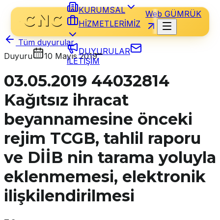
KURUMSAL
Web GÜMRÜK
HİZMETLERİMİZ
Tüm duyurular
DUYURULAR
Duyuru
10 Mayıs 2019
İLETİŞİM
03.05.2019 44032814
Kağıtsız ihracat
beyannamesine önceki
rejim TCGB, tahlil raporu
ve DİİB nin tarama yoluyla
eklenmemesi, elektronik
ilişkilendirilmesi