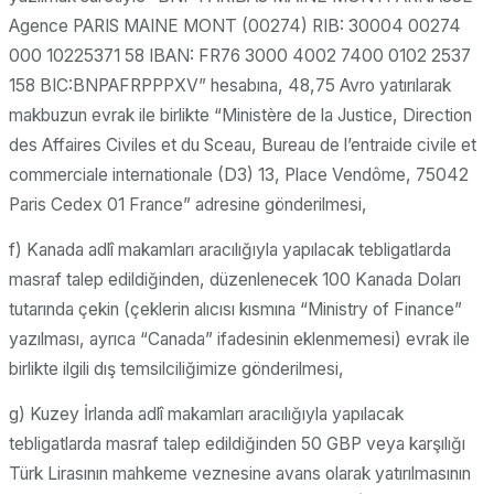
Agence PARIS MAINE MONT (00274) RIB: 30004 00274
000 10225371 58 IBAN: FR76 3000 4002 7400 0102 2537
158 BIC:BNPAFRPPPXV” hesabına, 48,75 Avro yatırılarak
makbuzun evrak ile birlikte “Ministère de la Justice, Direction
des Affaires Civiles et du Sceau, Bureau de l’entraide civile et
commerciale internationale (D3) 13, Place Vendôme, 75042
Paris Cedex 01 France” adresine gönderilmesi,
f) Kanada adlî makamları aracılığıyla yapılacak tebligatlarda
masraf talep edildiğinden, düzenlenecek 100 Kanada Doları
tutarında çekin (çeklerin alıcısı kısmına “Ministry of Finance”
yazılması, ayrıca “Canada” ifadesinin eklenmemesi) evrak ile
birlikte ilgili dış temsilciliğimize gönderilmesi,
g) Kuzey İrlanda adlî makamları aracılığıyla yapılacak
tebligatlarda masraf talep edildiğinden 50 GBP veya karşılığı
Türk Lirasının mahkeme veznesine avans olarak yatırılmasının