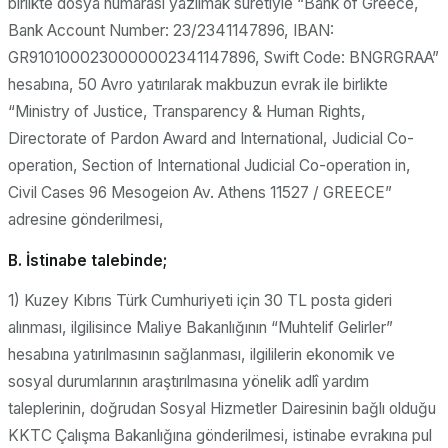
birlikte dosya numarası yazılmak suretiyle “Bank of Greece,
Bank Account Number: 23/2341147896, IBAN:
GR9101000230000002341147896, Swift Code: BNGRGRAA”
hesabına, 50 Avro yatırılarak makbuzun evrak ile birlikte
“Ministry of Justice, Transparency & Human Rights,
Directorate of Pardon Award and International, Judicial Co-
operation, Section of International Judicial Co-operation in,
Civil Cases 96 Mesogeion Av. Athens 11527 / GREECE”
adresine gönderilmesi,
B. İstinabe talebinde;
1) Kuzey Kıbrıs Türk Cumhuriyeti için 30 TL posta gideri
alınması, ilgilisince Maliye Bakanlığının “Muhtelif Gelirler”
hesabına yatırılmasının sağlanması, ilgililerin ekonomik ve
sosyal durumlarının araştırılmasına yönelik adlî yardım
taleplerinin, doğrudan Sosyal Hizmetler Dairesinin bağlı olduğu
KKTC Çalışma Bakanlığına gönderilmesi, istinabe evrakına pul