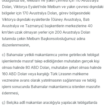
olduğunda ise, Melburn ve yakın çevresi için 110 Avustralya
Doları, Viktorya Eyaleti’nde Melburn ve yakın çevresi dışındaki
bölgeler için 170 Avustralya Doları, görev bölgesindeki
Viktorya dışındaki eyaletlerde (Güney Avustralya, Batı
Avustralya ve Tazmanya) başkentlerin merkezlerine 40
km’den uzak olmayan yerler için 200 Avustralya Doları
tutarında çekin Melburn Başkonsolosluğumuz adına
düzenlenmesinin,
c) Bahamalar yetkili makamlarınca yerine getirilecek tebligat
işlemlerinde masraf talep edildiğinden muhatabın gerçek kişi
olması halinde 80 ABD Doları, muhatabın şirket olması halinde
160 ABD Doları veya karşılığı Türk Lirasının mahkeme
veznesine avans olarak yatırılmasının sağlanması ve tebliğ
işlemi sonucunda Bahamalar makamlarınca istenilen masrafın
ödenmesi,
ç) Belçika adlî makamları aracılığıyla yapılacak tebligatlarda