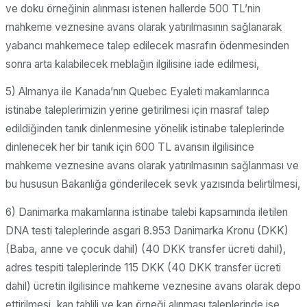
ve doku örneğinin alınması istenen hallerde 500 TL’nin
mahkeme veznesine avans olarak yatırılmasının sağlanarak
yabancı mahkemece talep edilecek masrafın ödenmesinden
sonra arta kalabilecek meblağın ilgilisine iade edilmesi,
5) Almanya ile Kanada’nın Quebec Eyaleti makamlarınca
istinabe taleplerimizin yerine getirilmesi için masraf talep
edildiğinden tanık dinlenmesine yönelik istinabe taleplerinde
dinlenecek her bir tanık için 600 TL avansın ilgilisince
mahkeme veznesine avans olarak yatırılmasının sağlanması ve
bu hususun Bakanlığa gönderilecek sevk yazısında belirtilmesi,
6) Danimarka makamlarına istinabe talebi kapsamında iletilen
DNA testi taleplerinde asgari 8.953 Danimarka Kronu (DKK)
(Baba, anne ve çocuk dahil) (40 DKK transfer ücreti dahil),
adres tespiti taleplerinde 115 DKK (40 DKK transfer ücreti
dahil) ücretin ilgilisince mahkeme veznesine avans olarak depo
ettirilmesi, kan tahlili ve kan örneği alınması taleplerinde ise