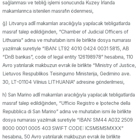
sağlanması ve tebliğ işlemi sonucunda Kuzey İrlanda
makamlarınca istenilen masrafın ödenmesi,
ğ) Litvanya adlî makamları aracılığıyla yapılacak tebligatlarda
masraf talep edildiğinden, “Chamber of Judicial Officers of
Lithuania” adına ve muhatabın ismi ile birlikte dosya numarası
yazılmak suretiyle “IBAN: LT92 4010 0424 0031 5815, AB
“DnB bankas”, code of legal entity 126198978” hesabına, 110
Avro yatırılarak makbuzun evrak ile birlikte “Ministry of Justice,
Lietuvos Respublikos Teisingumo Ministerija, Gedimino ave.
30, LT-01104 Vilnius LITHUANIA” adresine gönderilmesi,
h) San Marino adlî makamları aracılığıyla yapılacak tebligatlarda
masraf talep edildiğinden, “Ufficio Registro e Ipoteche della
Repubblica di San Marino” adına ve muhatabın ismi ile birlikte
dosya numarası yazılmak suretiyle “IBAN: SM44 A032 2509
8000 0001 0005 403 SWIFT CODE: ICSMSMSMXXX”
hesabına, 50 Avro yatırılarak makbuzun evrak ile birlikte