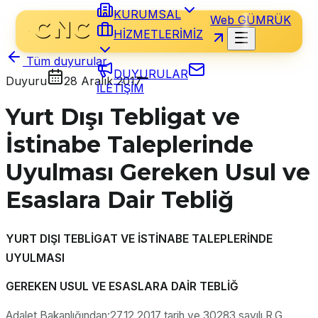
KURUMSAL
Web GÜMRÜK
HİZMETLERİMİZ
Tüm duyurular
DUYURULAR
Duyuru
28 Aralık 2017
İLETİŞİM
Yurt Dışı Tebligat ve
İstinabe Taleplerinde
Uyulması Gereken Usul ve
Esaslara Dair Tebliğ
YURT DIŞI TEBLİGAT VE İSTİNABE TALEPLERİNDE
UYULMASI
GEREKEN USUL VE ESASLARA DAİR TEBLİĞ
Adalet Bakanlığından:27.12.2017 tarih ve 30283 sayılı R.G.