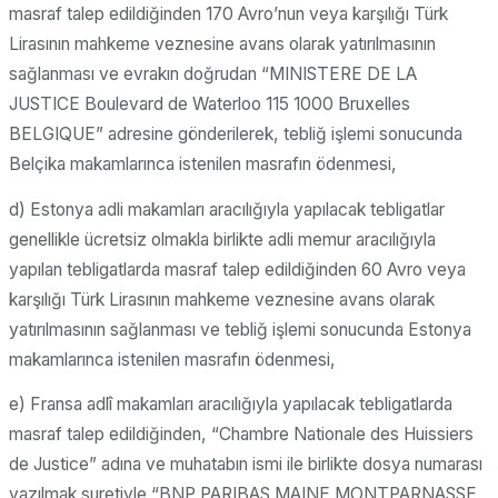
masraf talep edildiğinden 170 Avro’nun veya karşılığı Türk
Lirasının mahkeme veznesine avans olarak yatırılmasının
sağlanması ve evrakın doğrudan “MINISTERE DE LA
JUSTICE Boulevard de Waterloo 115 1000 Bruxelles
BELGIQUE” adresine gönderilerek, tebliğ işlemi sonucunda
Belçika makamlarınca istenilen masrafın ödenmesi,
d) Estonya adli makamları aracılığıyla yapılacak tebligatlar
genellikle ücretsiz olmakla birlikte adli memur aracılığıyla
yapılan tebligatlarda masraf talep edildiğinden 60 Avro veya
karşılığı Türk Lirasının mahkeme veznesine avans olarak
yatırılmasının sağlanması ve tebliğ işlemi sonucunda Estonya
makamlarınca istenilen masrafın ödenmesi,
e) Fransa adlî makamları aracılığıyla yapılacak tebligatlarda
masraf talep edildiğinden, “Chambre Nationale des Huissiers
de Justice” adına ve muhatabın ismi ile birlikte dosya numarası
yazılmak suretiyle “BNP PARIBAS MAINE MONTPARNASSE