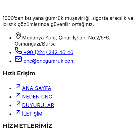
1990’dan bu yana gümrük müşavirliği, sigorta aracılık ve
lojistik çözümlerinde güvenilir ortağınız.
Mudanya Yolu, Çınar İşhanı No:2/5-6,
Osmangazi/Bursa
+90 (224) 242 46 46
cnc@cncgumruk.com
Hızlı Erişim
ANA SAYFA
NEDEN CNC
DUYURULAR
İLETİŞİM
HİZMETLERİMİZ