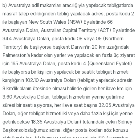
b) Avustralya adlî makamları aracılığıyla yapılacak tebligatlarda
masraf talep edildiğinden tebliğ yapılacak adres, posta kodu 2
ile başlayan New South Wales (NSW) Eyaletinde 66
Avustralya Doları, Australian Capital Territory (ACT) Eyaletinde
344 Avustralya Doları, posta kodu 08 veya 09 (Northern
Territory) ile başlıyorsa başkent Darwin’in 20 km uzağındaki
Palmerston’a kadar olan yerler ve yapılacak en fazla üç ziyaret
için 165 Avustralya Doları, posta kodu 4 (Queensland Eyaleti)
ile başlıyorsa bir kişi için yapılacak bir saatlik tebligat hizmeti
karşılığının 102.10 Avustralya Doları (tebligat yapılacak adresin
8 km’lik alanın ötesinde olması halinde gidilen her ilave km için
3.60 Avustralya Doları, tebligat hizmetinin yerine getirilme
süresi bir saati aşıyorsa, her ilave saat başına 32.05 Avustralya
Doları, eğer tebligat hizmeti iki veya daha fazla kişi için yerine
getirilecekse 18.35 Avustralya Doları) tutarındaki çekin Sidney
Başkonsolosluğumuz adına, diğer posta kodları söz konusu