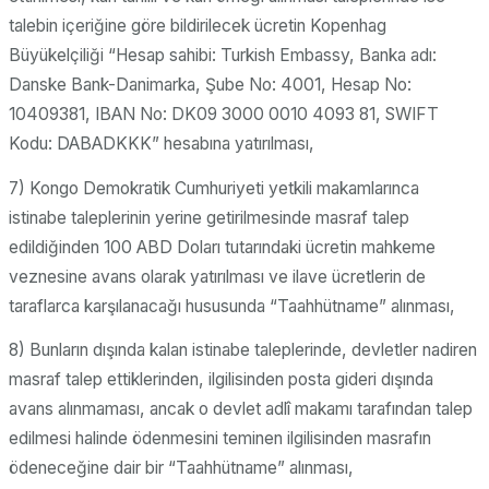
talebin içeriğine göre bildirilecek ücretin Kopenhag
Büyükelçiliği “Hesap sahibi: Turkish Embassy, Banka adı:
Danske Bank-Danimarka, Şube No: 4001, Hesap No:
10409381, IBAN No: DK09 3000 0010 4093 81, SWIFT
Kodu: DABADKKK” hesabına yatırılması,
7) Kongo Demokratik Cumhuriyeti yetkili makamlarınca
istinabe taleplerinin yerine getirilmesinde masraf talep
edildiğinden 100 ABD Doları tutarındaki ücretin mahkeme
veznesine avans olarak yatırılması ve ilave ücretlerin de
taraflarca karşılanacağı hususunda “Taahhütname” alınması,
8) Bunların dışında kalan istinabe taleplerinde, devletler nadiren
masraf talep ettiklerinden, ilgilisinden posta gideri dışında
avans alınmaması, ancak o devlet adlî makamı tarafından talep
edilmesi halinde ödenmesini teminen ilgilisinden masrafın
ödeneceğine dair bir “Taahhütname” alınması,