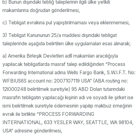
b) Bunun dışındaki tebliğ taleplerinin ilgili ülke yetkili
makamlarına doğrudan gönderilmesi,
c) Tebligat evrakına pul yapıştırılmaması veya eklenmemesi,
3) Tebligat Kanununun 25/a maddesi dışındaki tebligat
taleplerinde aşağıda belirtilen ülke uygulamaları esas alınarak;
a) Amerika Birleşik Devletleri adlî makamları aracılığıyla
yapılacak tebligatlarda masraf talep edildiğinden “Process
Forwarding International adına Wells Fargo Bank, S.W.I.F.T. No:
WFBIUS6S account no: 2007107119 USA” (ABA routing no:
12l000248 belirtilmek suretiyle) 95 ABD Doları tutarındaki
masrafın tebligatın yapılacağı kişinin adı ve soyadı ile şirket ise
ismi belirtilmek suretiyle ödemesinin yapılıp makbuz örneğinin
evrak ile birlikte “PROCESS FORWARDING
INTERNATIONAL, 633 YESLER WAY, SEATTLE, WA 98104,
USA” adresine gönderilmesi,