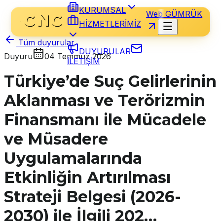
KURUMSAL
Web GÜMRÜK
HİZMETLERİMİZ
Tüm duyurular
DUYURULAR
Duyuru
04 Temmuz 2026
İLETİŞİM
Türkiye’de Suç Gelirlerinin
Aklanması ve Terörizmin
Finansmanı ile Mücadele
ve Müsadere
Uygulamalarında
Etkinliğin Artırılması
Strateji Belgesi (2026-
2030) ile İlgili 202…