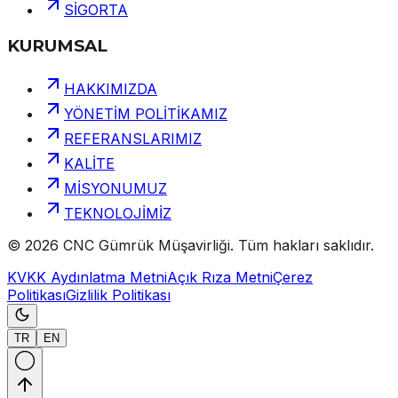
SİGORTA
KURUMSAL
HAKKIMIZDA
YÖNETİM POLİTİKAMIZ
REFERANSLARIMIZ
KALİTE
MİSYONUMUZ
TEKNOLOJİMİZ
©
2026
CNC Gümrük Müşavirliği
.
Tüm hakları saklıdır.
KVKK Aydınlatma Metni
Açık Rıza Metni
Çerez
Politikası
Gizlilik Politikası
TR
EN