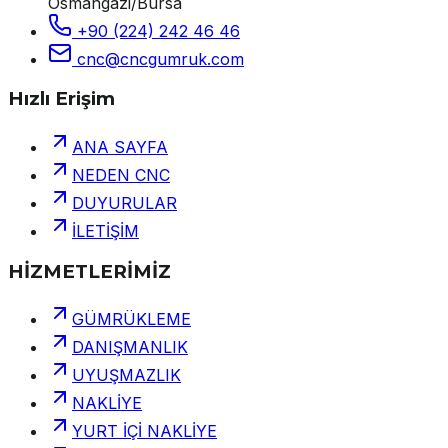
Osmangazi/Bursa
+90 (224) 242 46 46
cnc@cncgumruk.com
Hızlı Erişim
ANA SAYFA
NEDEN CNC
DUYURULAR
İLETİŞİM
HİZMETLERİMİZ
GÜMRÜKLEME
DANIŞMANLIK
UYUŞMAZLIK
NAKLİYE
YURT İÇİ NAKLİYE