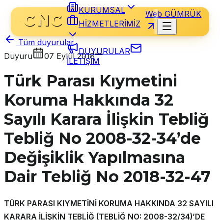
KURUMSAL
Web GÜMRÜK
HİZMETLERİMİZ
Tüm duyurular
DUYURULAR
Duyuru
07 Eylül 2018
İLETİŞİM
Türk Parası Kıymetini
Koruma Hakkında 32
Sayılı Karara İlişkin Tebliğ
Tebliğ No 2008-32-34’de
Değişiklik Yapılmasına
Dair Tebliğ No 2018-32-47
TÜRK PARASI KIYMETİNİ KORUMA HAKKINDA 32 SAYILI
KARARA İLİŞKİN TEBLİĞ (TEBLİĞ NO: 2008-32/34)’DE