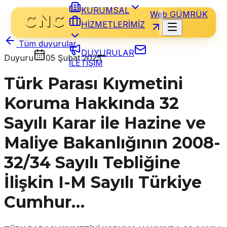
KURUMSAL
Web GÜMRÜK
HİZMETLERİMİZ
Tüm duyurular
DUYURULAR
Duyuru
05 Şubat 2025
İLETİŞİM
Türk Parası Kıymetini
Koruma Hakkında 32
Sayılı Karar ile Hazine ve
Maliye Bakanlığının 2008-
32/34 Sayılı Tebliğine
İlişkin I-M Sayılı Türkiye
Cumhur…