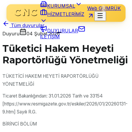
KURUMSAL
Web GÜMRÜK
HİZMETLERİMİZ
Tüm duyurular
DUYURULAR
Duyuru
04 Şubat 2026
İLETİŞİM
Tüketici Hakem Heyeti
Raportörlüğü Yönetmeliği
TÜKETİCİ HAKEM HEYETİ RAPORTÖRLÜĞÜ
YÖNETMELİĞİ
Ticaret Bakanlığından: 31.01.2026 Tarih ve 33154
[https://www.resmigazete.gov.tr/eskiler/2026/01/20260131-
9.htm] Sayılı R.G.
BİRİNCİ BÖLÜM