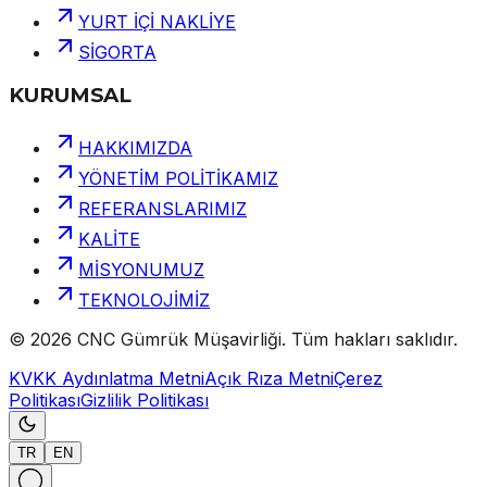
YURT İÇİ NAKLİYE
SİGORTA
KURUMSAL
HAKKIMIZDA
YÖNETİM POLİTİKAMIZ
REFERANSLARIMIZ
KALİTE
MİSYONUMUZ
TEKNOLOJİMİZ
©
2026
CNC Gümrük Müşavirliği
.
Tüm hakları saklıdır.
KVKK Aydınlatma Metni
Açık Rıza Metni
Çerez
Politikası
Gizlilik Politikası
TR
EN