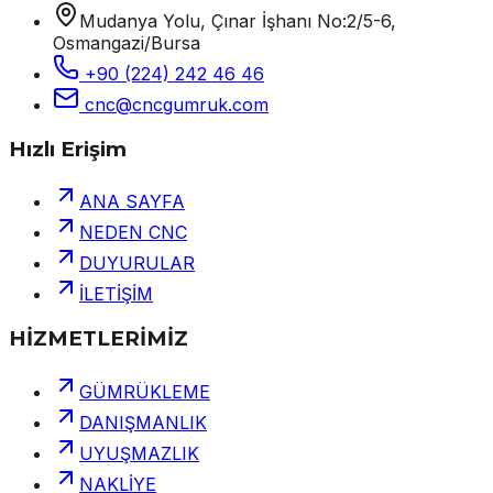
Mudanya Yolu, Çınar İşhanı No:2/5-6,
Osmangazi/Bursa
+90 (224) 242 46 46
cnc@cncgumruk.com
Hızlı Erişim
ANA SAYFA
NEDEN CNC
DUYURULAR
İLETİŞİM
HİZMETLERİMİZ
GÜMRÜKLEME
DANIŞMANLIK
UYUŞMAZLIK
NAKLİYE