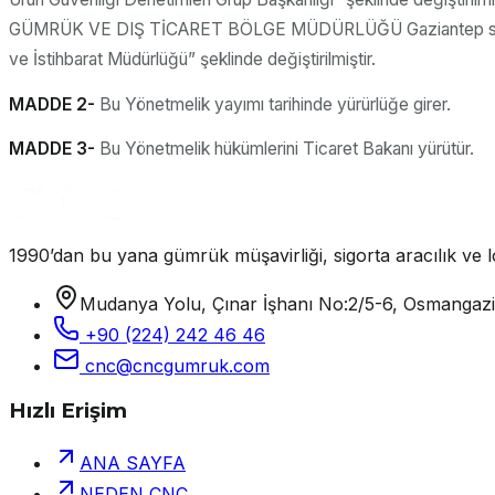
GÜMRÜK VE DIŞ TİCARET BÖLGE MÜDÜRLÜĞÜ Gaziantep satırında
ve İstihbarat Müdürlüğü” şeklinde değiştirilmiştir.
MADDE 2-
Bu Yönetmelik yayımı tarihinde yürürlüğe girer.
MADDE 3-
Bu Yönetmelik hükümlerini Ticaret Bakanı yürütür.
1990’dan bu yana gümrük müşavirliği, sigorta aracılık ve lo
Mudanya Yolu, Çınar İşhanı No:2/5-6, Osmangaz
+90 (224) 242 46 46
cnc@cncgumruk.com
Hızlı Erişim
ANA SAYFA
NEDEN CNC