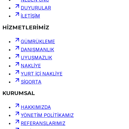
DUYURULAR
İLETİŞİM
HİZMETLERİMİZ
GÜMRÜKLEME
DANIŞMANLIK
UYUŞMAZLIK
NAKLİYE
YURT İÇİ NAKLİYE
SİGORTA
KURUMSAL
HAKKIMIZDA
YÖNETİM POLİTİKAMIZ
REFERANSLARIMIZ