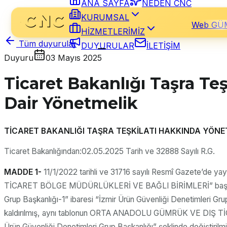
ANA SAYFA
NEDEN CNC
KURUMSAL
Web GÜ
HİZMETLERİMİZ
Tüm duyurular
DUYURULAR
İLETİŞİM
Duyuru
03 Mayıs 2025
Ticaret Bakanlığı Taşra Te
Dair Yönetmelik
TİCARET BAKANLIĞI TAŞRA TEŞKİLATI HAKKINDA YÖNE
Ticaret Bakanlığından:02.05.2025 Tarih ve 32888 Sayılı R.G.
MADDE 1-
11/1/2022 tarihli ve 31716 sayılı Resmî Gazete’de
TİCARET BÖLGE MÜDÜRLÜKLERİ VE BAĞLI BİRİMLERİ” başlıklı
Grup Başkanlığı-1” ibaresi “İzmir Ürün Güvenliği Denetimleri Grup
kaldırılmış, aynı tablonun ORTA ANADOLU GÜMRÜK VE DIŞ TİCA
Ürün Güvenliği Denetimleri Grup Başkanlığı” şeklinde değiştirilmi