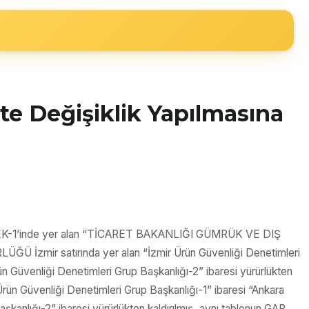
te Değişiklik Yapılmasına
liğin EK-1’inde yer alan “TİCARET BAKANLIĞI GÜMRÜK VE DIŞ
ir satırında yer alan “İzmir Ürün Güvenliği Denetimleri
rün Güvenliği Denetimleri Grup Başkanlığı-2” ibaresi yürürlükten
üvenliği Denetimleri Grup Başkanlığı-1” ibaresi “Ankara
şkanlığı-2” ibaresi yürürlükten kaldırılmış, aynı tablonun GAP