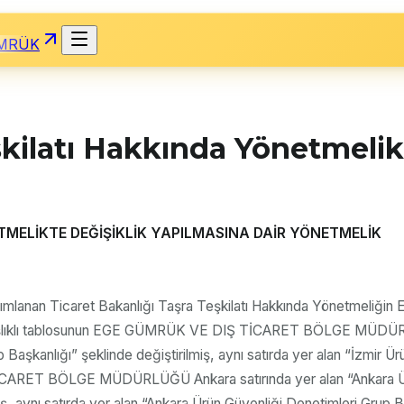
MRÜK
şkilatı Hakkında Yönetmelik
TMELİKTE DEĞİŞİKLİK YAPILMASINA DAİR YÖNETMELİK
 yayımlanan Ticaret Bakanlığı Taşra Teşkilatı Hakkında Yönetme
 tablosunun EGE GÜMRÜK VE DIŞ TİCARET BÖLGE MÜDÜRLÜĞÜ İzm
 Başkanlığı” şeklinde değiştirilmiş, aynı satırda yer alan “İzmir Ü
RET BÖLGE MÜDÜRLÜĞÜ Ankara satırında yer alan “Ankara Ürün G
ş, aynı satırda yer alan “Ankara Ürün Güvenliği Denetimleri Grup Ba