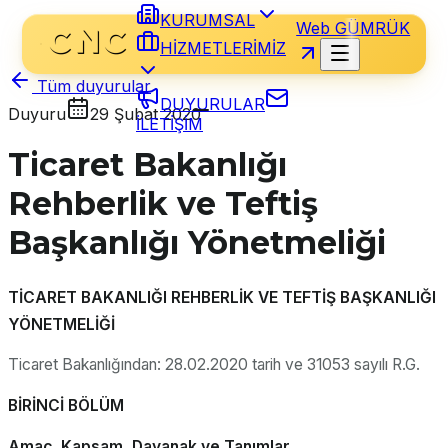
KURUMSAL
Web GÜMRÜK
HİZMETLERİMİZ
Tüm duyurular
DUYURULAR
Duyuru
29 Şubat 2020
İLETİŞİM
Ticaret Bakanlığı
Rehberlik ve Teftiş
Başkanlığı Yönetmeliği
TİCARET BAKANLIĞI REHBERLİK VE TEFTİŞ BAŞKANLIĞI
YÖNETMELİĞİ
Ticaret Bakanlığından: 28.02.2020 tarih ve 31053 sayılı R.G
.
BİRİNCİ BÖLÜM
Amaç, Kapsam, Dayanak ve Tanımlar