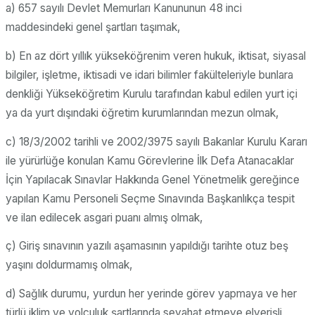
a) 657 sayılı Devlet Memurları Kanununun 48 inci
maddesindeki genel şartları taşımak,
b) En az dört yıllık yükseköğrenim veren hukuk, iktisat, siyasal
bilgiler, işletme, iktisadi ve idari bilimler fakülteleriyle bunlara
denkliği Yükseköğretim Kurulu tarafından kabul edilen yurt içi
ya da yurt dışındaki öğretim kurumlarından mezun olmak,
c) 18/3/2002 tarihli ve 2002/3975 sayılı Bakanlar Kurulu Kararı
ile yürürlüğe konulan Kamu Görevlerine İlk Defa Atanacaklar
İçin Yapılacak Sınavlar Hakkında Genel Yönetmelik gereğince
yapılan Kamu Personeli Seçme Sınavında Başkanlıkça tespit
ve ilan edilecek asgari puanı almış olmak,
ç) Giriş sınavının yazılı aşamasının yapıldığı tarihte otuz beş
yaşını doldurmamış olmak,
d) Sağlık durumu, yurdun her yerinde görev yapmaya ve her
türlü iklim ve yolculuk şartlarında seyahat etmeye elverişli