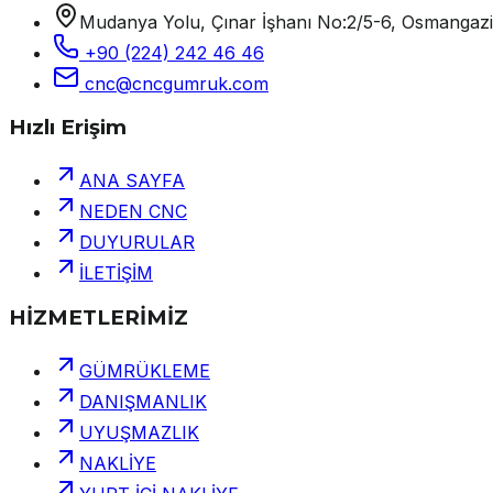
Mudanya Yolu, Çınar İşhanı No:2/5-6, Osmangaz
+90 (224) 242 46 46
cnc@cncgumruk.com
Hızlı Erişim
ANA SAYFA
NEDEN CNC
DUYURULAR
İLETİŞİM
HİZMETLERİMİZ
GÜMRÜKLEME
DANIŞMANLIK
UYUŞMAZLIK
NAKLİYE