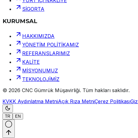
YURT İÇİ NAKLİYE
SİGORTA
KURUMSAL
HAKKIMIZDA
YÖNETİM POLİTİKAMIZ
REFERANSLARIMIZ
KALİTE
MİSYONUMUZ
TEKNOLOJİMİZ
©
2026
CNC Gümrük Müşavirliği
.
Tüm hakları saklıdır.
KVKK Aydınlatma Metni
Açık Rıza Metni
Çerez Politikası
Gizl
TR
EN