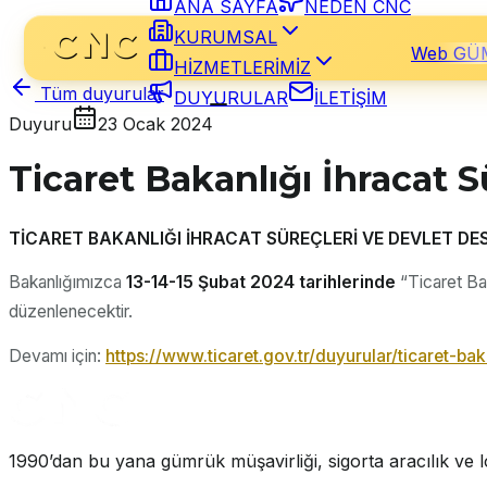
ANA SAYFA
NEDEN CNC
KURUMSAL
Web GÜ
HİZMETLERİMİZ
DUYURULAR
İLETİŞİM
Tüm duyurular
Duyuru
23 Ocak 2024
Ticaret Bakanlığı İhracat 
TİCARET BAKANLIĞI İHRACAT SÜREÇLERİ VE DEVLET DE
Bakanlığımızca
13-14-15 Şubat 2024 tarihlerinde
“Ticaret Bak
düzenlenecektir.
Devamı için:
https://www.ticaret.gov.tr/duyurular/ticaret-ba
1990’dan bu yana gümrük müşavirliği, sigorta aracılık ve lo