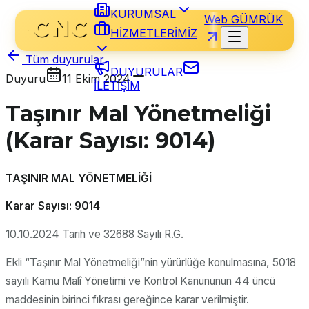
KURUMSAL
Web GÜMRÜK
HİZMETLERİMİZ
Tüm duyurular
DUYURULAR
Duyuru
11 Ekim 2024
İLETİŞİM
Taşınır Mal Yönetmeliği
(Karar Sayısı: 9014)
TAŞINIR MAL YÖNETMELİĞİ
Karar Sayısı: 9014
10.10.2024 Tarih ve 32688 Sayılı R.G.
Ekli “Taşınır Mal Yönetmeliği”nin yürürlüğe konulmasına, 5018
sayılı Kamu Malî Yönetimi ve Kontrol Kanununun 44 üncü
maddesinin birinci fıkrası gereğince karar verilmiştir.