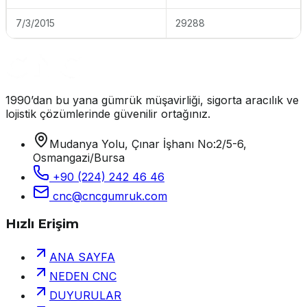
7/3/2015
29288
1990’dan bu yana gümrük müşavirliği, sigorta aracılık ve
lojistik çözümlerinde güvenilir ortağınız.
Mudanya Yolu, Çınar İşhanı No:2/5-6,
Osmangazi/Bursa
+90 (224) 242 46 46
cnc@cncgumruk.com
Hızlı Erişim
ANA SAYFA
NEDEN CNC
DUYURULAR