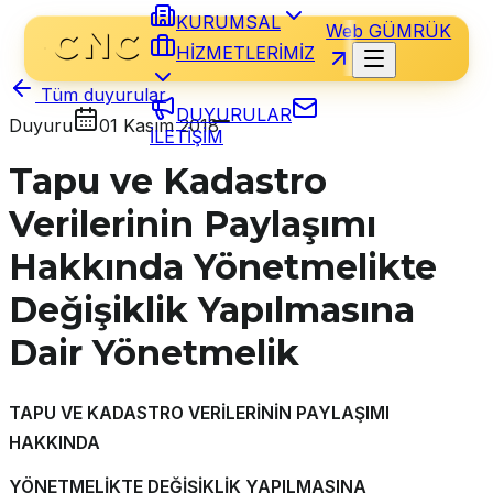
KURUMSAL
Web GÜMRÜK
HİZMETLERİMİZ
Tüm duyurular
DUYURULAR
Duyuru
01 Kasım 2018
İLETİŞİM
Tapu ve Kadastro
Verilerinin Paylaşımı
Hakkında Yönetmelikte
Değişiklik Yapılmasına
Dair Yönetmelik
TAPU VE KADASTRO VERİLERİNİN PAYLAŞIMI
HAKKINDA
YÖNETMELİKTE DEĞİŞİKLİK YAPILMASINA