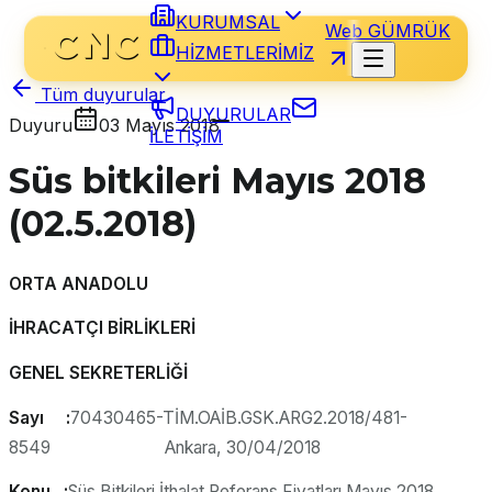
KURUMSAL
Web GÜMRÜK
HİZMETLERİMİZ
Tüm duyurular
DUYURULAR
Duyuru
03 Mayıs 2018
İLETİŞİM
Süs bitkileri Mayıs 2018
(02.5.2018)
ORTA ANADOLU
İHRACATÇI BİRLİKLERİ
GENEL SEKRETERLİĞİ
Sayı :
70430465-TİM.OAİB.GSK.ARG2.2018/481-
8549 Ankara, 30/04/2018
Konu :
Süs Bitkileri İthalat Referans Fiyatları Mayıs 2018