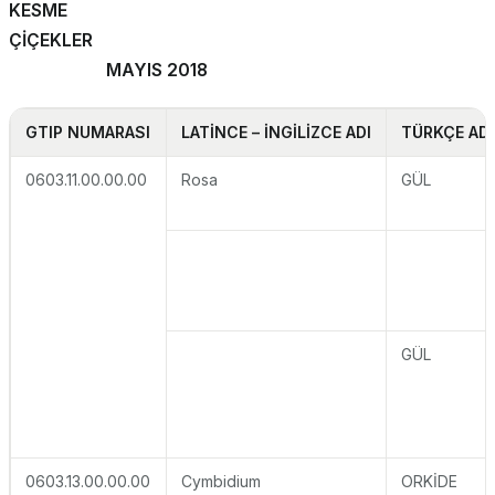
KESME
ÇİÇEKLE
MAYIS 2018
GTIP NUMARASI
LATİNCE – İNGİLİZCE ADI
TÜRKÇE ADI
0603.11.00.00.00
Rosa
GÜL
GÜL
0603.13.00.00.00
Cymbidium
ORKİDE