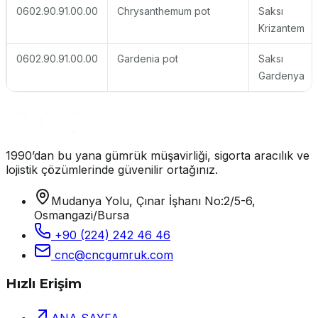
0602.90.91.00.00
Chrysanthemum pot
Saksı
Krizantem
0602.90.91.00.00
Gardenia pot
Saksı
Gardenya
1990’dan bu yana gümrük müşavirliği, sigorta aracılık ve
lojistik çözümlerinde güvenilir ortağınız.
Mudanya Yolu, Çınar İşhanı No:2/5-6,
Osmangazi/Bursa
+90 (224) 242 46 46
cnc@cncgumruk.com
Hızlı Erişim
ANA SAYFA