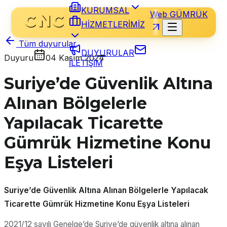
KURUMSAL
Web GÜMRÜK
HİZMETLERİMİZ
Tüm duyurular
DUYURULAR
Duyuru
04 Kasım 2024
İLETİŞİM
Suriye’de Güvenlik Altına
Alınan Bölgelerle
Yapılacak Ticarette
Gümrük Hizmetine Konu
Eşya Listeleri
Suriye’de Güvenlik Altına Alınan Bölgelerle Yapılacak
Ticarette Gümrük Hizmetine Konu Eşya Listeleri
2021/12 sayılı Genelge’de Suriye’de güvenlik altına alınan