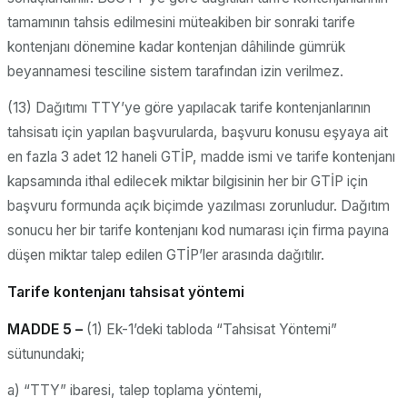
tamamının tahsis edilmesini müteakiben bir sonraki tarife
kontenjanı dönemine kadar kontenjan dâhilinde gümrük
beyannamesi tesciline sistem tarafından izin verilmez.
(13) Dağıtımı TTY’ye göre yapılacak tarife kontenjanlarının
tahsisatı için yapılan başvurularda, başvuru konusu eşyaya ait
en fazla 3 adet 12 haneli GTİP, madde ismi ve tarife kontenjanı
kapsamında ithal edilecek miktar bilgisinin her bir GTİP için
başvuru formunda açık biçimde yazılması zorunludur. Dağıtım
sonucu her bir tarife kontenjanı kod numarası için firma payına
düşen miktar talep edilen GTİP’ler arasında dağıtılır.
Tarife kontenjanı tahsisat yöntemi
MADDE 5 –
(1) Ek-1’deki tabloda “Tahsisat Yöntemi”
sütunundaki;
a) “TTY” ibaresi, talep toplama yöntemi,