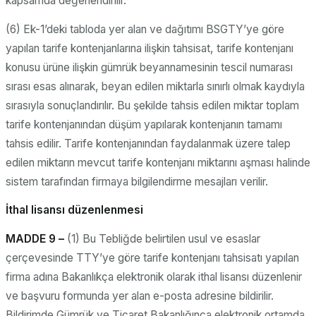
kapsamda değerlendirilir.
(6) Ek-1’deki tabloda yer alan ve dağıtımı BSGTY’ye göre
yapılan tarife kontenjanlarına ilişkin tahsisat, tarife kontenjanı
konusu ürüne ilişkin gümrük beyannamesinin tescil numarası
sırası esas alınarak, beyan edilen miktarla sınırlı olmak kaydıyla
sırasıyla sonuçlandırılır. Bu şekilde tahsis edilen miktar toplam
tarife kontenjanından düşüm yapılarak kontenjanın tamamı
tahsis edilir. Tarife kontenjanından faydalanmak üzere talep
edilen miktarın mevcut tarife kontenjanı miktarını aşması halinde
sistem tarafından firmaya bilgilendirme mesajları verilir.
İthal lisansı düzenlenmesi
MADDE 9 –
(1) Bu Tebliğde belirtilen usul ve esaslar
çerçevesinde TTY’ye göre tarife kontenjanı tahsisatı yapılan
firma adına Bakanlıkça elektronik olarak ithal lisansı düzenlenir
ve başvuru formunda yer alan e-posta adresine bildirilir.
Bildirimde Gümrük ve Ticaret Bakanlığınca elektronik ortamda