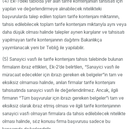
(4) Ek-1’deki tabloda yer alan tarife kontenjanları tahsisatı için
yapılan ve değerlendirmeye alınabilecek nitelikteki
başvurularda talep edilen toplam tarife kontenjanı miktarının,
tahsis edilebilecek toplam tarife kontenjanı miktarıyla aynı veya
daha düşük olması halinde talepler aynen karşılanır ve tahsisatı
yapılmayan tarife kontenjanının dağıtımı Bakanlıkça
yayımlanacak yeni bir Tebliğ ile yapılabilir.
(5) Sanayici vasfı ile tarife kontenjanı tahsis talebinde bulunan
firmaların ibraz ettikleri, Ek-2’de belirtilen, “Sanayici vasfı ile
müracaat edecekler için ibrazı gereken ek belgeler”in tam ve
eksiksiz olmaması halinde, anılan firmalar tarife kontenjanı
tahsisatında sanayici vasfı ile değerlendirilmez. Ancak, ilgili
firmanın “Tüm başvurular için ibrazı gereken belgeler”i tam ve
eksiksiz olarak ibraz etmiş olması ve ilgili tarife kontenjanının
sanayici vasfı olmayan firmalara da tahsis edilebilecek nitelikte
olması halinde, söz konusu firma başvurusu sadece bu