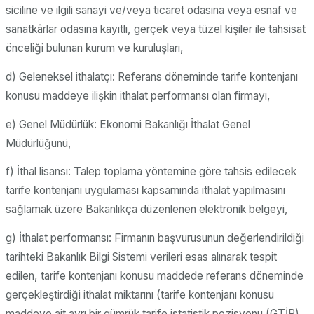
siciline ve ilgili sanayi ve/veya ticaret odasına veya esnaf ve
sanatkârlar odasına kayıtlı, gerçek veya tüzel kişiler ile tahsisat
önceliği bulunan kurum ve kuruluşları,
d) Geleneksel ithalatçı: Referans döneminde tarife kontenjanı
konusu maddeye ilişkin ithalat performansı olan firmayı,
e) Genel Müdürlük: Ekonomi Bakanlığı İthalat Genel
Müdürlüğünü,
f) İthal lisansı: Talep toplama yöntemine göre tahsis edilecek
tarife kontenjanı uygulaması kapsamında ithalat yapılmasını
sağlamak üzere Bakanlıkça düzenlenen elektronik belgeyi,
g) İthalat performansı: Firmanın başvurusunun değerlendirildiği
tarihteki Bakanlık Bilgi Sistemi verileri esas alınarak tespit
edilen, tarife kontenjanı konusu maddede referans döneminde
gerçekleştirdiği ithalat miktarını (tarife kontenjanı konusu
maddeye ait ayrı bir gümrük tarife istatistik pozisyonu (GTİP)