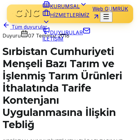
KURUMSAL
Web GÜMRÜK
HİZMETLERİMİZ
Tüm duyurular
DUYURULAR
Duyuru
07 Temmuz 2018
İLETİŞİM
Sırbistan Cumhuriyeti
Menşeli Bazı Tarım ve
İşlenmiş Tarım Ürünleri
İthalatında Tarife
Kontenjanı
Uygulanmasına İlişkin
Tebliğ