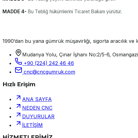
MADDE 4-
Bu Tebliğ hükümlerini Ticaret Bakanı yürütür.
1990’dan bu yana gümrük müşavirliği, sigorta aracılık ve lo
Mudanya Yolu, Çınar İşhanı No:2/5-6, Osmangaz
+90 (224) 242 46 46
cnc@cncgumruk.com
Hızlı Erişim
ANA SAYFA
NEDEN CNC
DUYURULAR
İLETİŞİM
HİZMETLERİMİZ