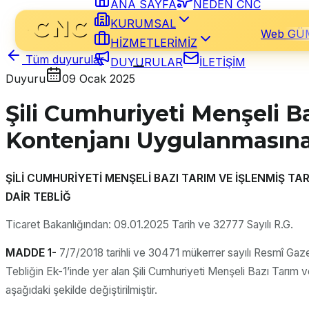
ANA SAYFA
NEDEN CNC
KURUMSAL
Web GÜ
HİZMETLERİMİZ
Tüm duyurular
DUYURULAR
İLETİŞİM
Duyuru
09 Ocak 2025
Şili Cumhuriyeti Menşeli Ba
Kontenjanı Uygulanmasına 
ŞİLİ CUMHURİYETİ MENŞELİ BAZI TARIM VE İŞLENMİŞ T
DAİR TEBLİĞ
Ticaret Bakanlığından: 09.01.2025 Tarih ve 32777 Sayılı R.G.
MADDE 1-
7/7/2018 tarihli ve 30471 mükerrer sayılı Resmî Gaze
Tebliğin Ek-1’inde yer alan Şili Cumhuriyeti Menşeli Bazı Tarım ve
aşağıdaki şekilde değiştirilmiştir.