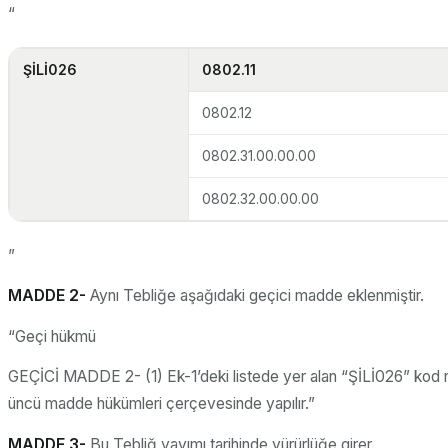
“
ŞİLİ026
0802.11
0802.12
0802.31.00.00.00
0802.32.00.00.00
”
MADDE 2-
Aynı Tebliğe aşağıdaki geçici madde eklenmiştir.
“Geçi hükmü
GEÇİCİ MADDE 2- (1) Ek-1’deki listede yer alan “ŞİLİ026” kod numa
üncü madde hükümleri çerçevesinde yapılır.”
MADDE 3-
Bu Tebliğ yayımı tarihinde yürürlüğe girer.