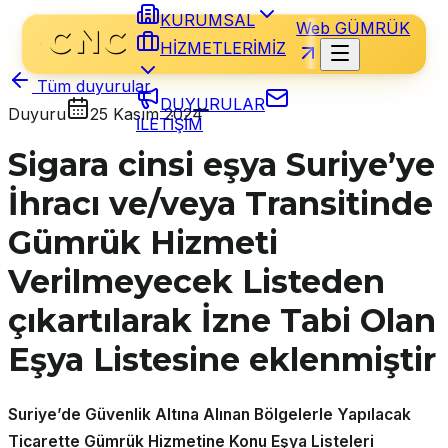
KURUMSAL
Web GÜMRÜK
HİZMETLERİMİZ
Tüm duyurular
DUYURULAR
Duyuru
25 Kasım 2024
İLETİŞİM
Sigara cinsi eşya Suriye’ye
İhracı ve/veya Transitinde
Gümrük Hizmeti
Verilmeyecek Listeden
çıkartılarak İzne Tabi Olan
Eşya Listesine eklenmiştir
Suriye’de Güvenlik Altına Alınan Bölgelerle Yapılacak
Ticarette Gümrük Hizmetine Konu Eşya Listeleri