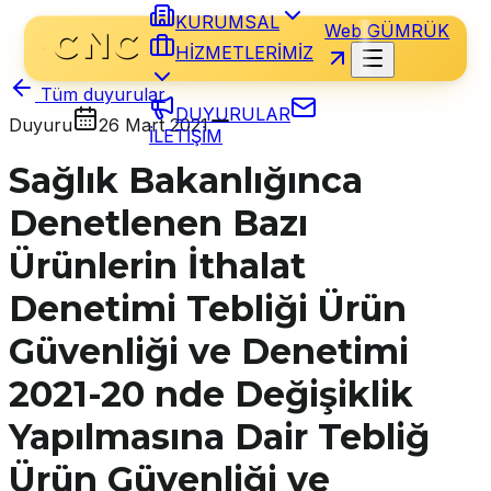
KURUMSAL
Web GÜMRÜK
HİZMETLERİMİZ
Tüm duyurular
DUYURULAR
Duyuru
26 Mart 2021
İLETİŞİM
Sağlık Bakanlığınca
Denetlenen Bazı
Ürünlerin İthalat
Denetimi Tebliği Ürün
Güvenliği ve Denetimi
2021-20 nde Değişiklik
Yapılmasına Dair Tebliğ
Ürün Güvenliği ve