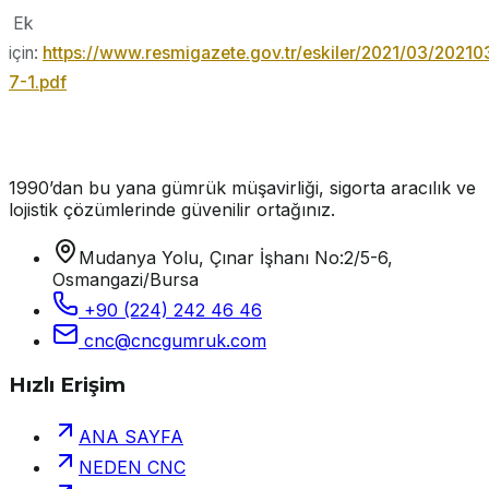
Ek
için:
https://www.resmigazete.gov.tr/eskiler/2021/03/20210
7-1.pdf
1990’dan bu yana gümrük müşavirliği, sigorta aracılık ve
lojistik çözümlerinde güvenilir ortağınız.
Mudanya Yolu, Çınar İşhanı No:2/5-6,
Osmangazi/Bursa
+90 (224) 242 46 46
cnc@cncgumruk.com
Hızlı Erişim
ANA SAYFA
NEDEN CNC