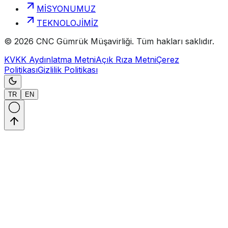
MİSYONUMUZ
TEKNOLOJİMİZ
©
2026
CNC Gümrük Müşavirliği
.
Tüm hakları saklıdır.
KVKK Aydınlatma Metni
Açık Rıza Metni
Çerez
Politikası
Gizlilik Politikası
TR
EN