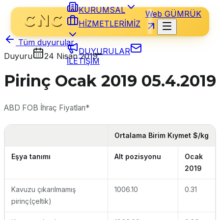
KURUMSAL
Web GÜMRÜK
HİZMETLERİMİZ
Tüm duyurular
DUYURULAR
Duyuru
24 Nisan 2019
İLETİŞİM
Pirinç Ocak 2019 05.4.2019
ABD FOB İhraç Fiyatları*
Ortalama Birim Kıymet $/kg
Eşya tanımı
Alt pozisyonu
Ocak
2019
Kavuzu çıkarılmamış
1006.10
0.31
pirinç(çeltik)