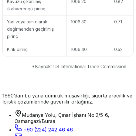
Kavuzu çıkarılmış
1006.20
0.82
(kahverengi) pirinç
Yarı veya tam olarak
1006.30
0.71
değirmenden geçirilmiş
pirinç
Kırık pirinç
1006.40
0.52
*Kaynak: US International Trade Commission
1990’dan bu yana gümrük müşavirliği, sigorta aracılık ve
lojistik çözümlerinde güvenilir ortağınız.
Mudanya Yolu, Çınar İşhanı No:2/5-6,
Osmangazi/Bursa
+90 (224) 242 46 46