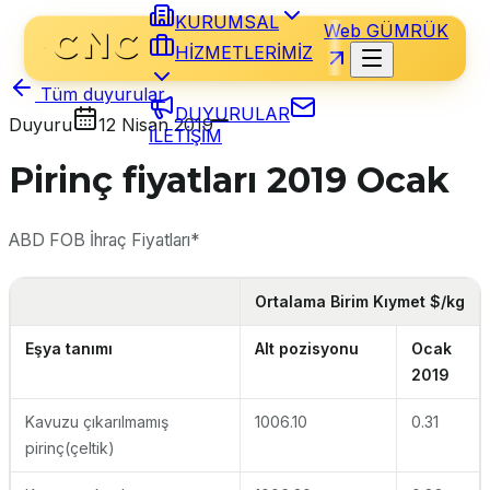
KURUMSAL
Web GÜMRÜK
HİZMETLERİMİZ
Tüm duyurular
DUYURULAR
Duyuru
12 Nisan 2019
İLETİŞİM
Pirinç fiyatları 2019 Ocak
ABD FOB İhraç Fiyatları*
Ortalama Birim Kıymet $/kg
Eşya tanımı
Alt pozisyonu
Ocak
2019
Kavuzu çıkarılmamış
1006.10
0.31
pirinç(çeltik)