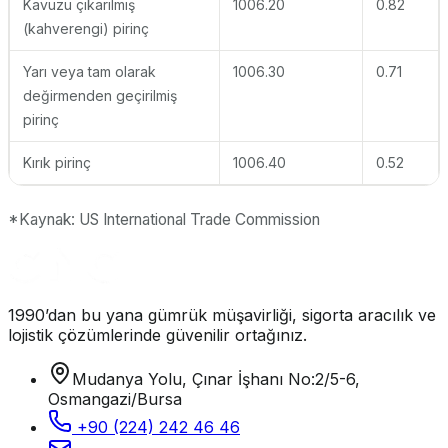
Kavuzu çıkarılmış
1006.20
0.82
(kahverengi) pirinç
Yarı veya tam olarak
1006.30
0.71
değirmenden geçirilmiş
pirinç
Kırık pirinç
1006.40
0.52
*Kaynak: US International Trade Commission
1990’dan bu yana gümrük müşavirliği, sigorta aracılık ve
lojistik çözümlerinde güvenilir ortağınız.
Mudanya Yolu, Çınar İşhanı No:2/5-6,
Osmangazi/Bursa
+90 (224) 242 46 46