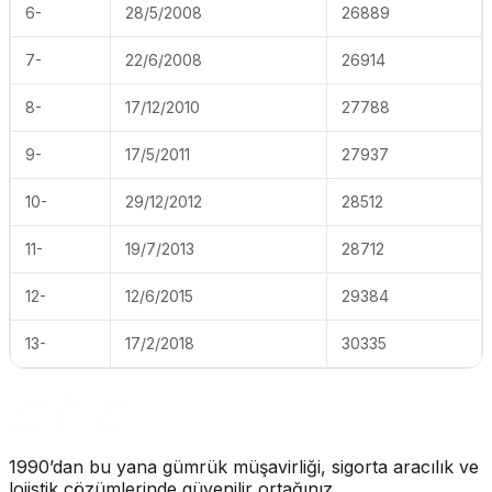
6-
28/5/2008
26889
7-
22/6/2008
26914
8-
17/12/2010
27788
9-
17/5/2011
27937
10-
29/12/2012
28512
11-
19/7/2013
28712
12-
12/6/2015
29384
13-
17/2/2018
30335
1990’dan bu yana gümrük müşavirliği, sigorta aracılık ve
lojistik çözümlerinde güvenilir ortağınız.