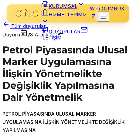
KURUMSAL
Web GÜMRÜK
HİZMETLERİMİZ
Tüm duyurular
DUYURULAR
Duyuru
28 Aralık 2018
İLETİŞİM
Petrol Piyasasında Ulusal
Marker Uygulamasına
İlişkin Yönetmelikte
Değişiklik Yapılmasına
Dair Yönetmelik
PETROL PİYASASINDA ULUSAL MARKER
UYGULAMASINA İLİŞKİN YÖNETMELİKTE DEĞİŞİKLİK
YAPILMASINA