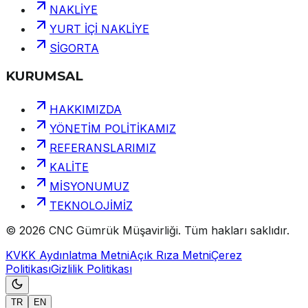
NAKLİYE
YURT İÇİ NAKLİYE
SİGORTA
KURUMSAL
HAKKIMIZDA
YÖNETİM POLİTİKAMIZ
REFERANSLARIMIZ
KALİTE
MİSYONUMUZ
TEKNOLOJİMİZ
©
2026
CNC Gümrük Müşavirliği
.
Tüm hakları saklıdır.
KVKK Aydınlatma Metni
Açık Rıza Metni
Çerez
Politikası
Gizlilik Politikası
TR
EN