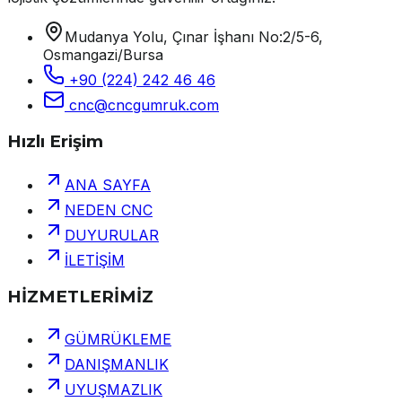
Mudanya Yolu, Çınar İşhanı No:2/5-6,
Osmangazi/Bursa
+90 (224) 242 46 46
cnc@cncgumruk.com
Hızlı Erişim
ANA SAYFA
NEDEN CNC
DUYURULAR
İLETİŞİM
HİZMETLERİMİZ
GÜMRÜKLEME
DANIŞMANLIK
UYUŞMAZLIK