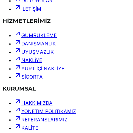
DUYURULAR
İLETİŞİM
HİZMETLERİMİZ
GÜMRÜKLEME
DANIŞMANLIK
UYUŞMAZLIK
NAKLİYE
YURT İÇİ NAKLİYE
SİGORTA
KURUMSAL
HAKKIMIZDA
YÖNETİM POLİTİKAMIZ
REFERANSLARIMIZ
KALİTE