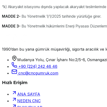
“k) Akaryakıt istasyonu dışında yapılacak akaryakıt teslimlerinde 
MADDE 2-
Bu Yönetmelik 1/1/2025 tarihinde yürürlüğe girer.
MADDE 3-
Bu Yönetmelik hükümlerini Enerji Piyasası Düzenlem
1990’dan bu yana gümrük müşavirliği, sigorta aracılık ve lo
Mudanya Yolu, Çınar İşhanı No:2/5-6, Osmangaz
+90 (224) 242 46 46
cnc@cncgumruk.com
Hızlı Erişim
ANA SAYFA
NEDEN CNC