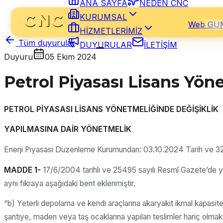
ANA SAYFA
NEDEN CNC
KURUMSAL
Web GÜ
HİZMETLERİMİZ
Tüm duyurular
DUYURULAR
İLETİŞİM
Duyuru
05 Ekim 2024
Petrol Piyasası Lisans Yön
PETROL PİYASASI LİSANS YÖNETMELİĞİNDE DEĞİŞİKLİK
YAPILMASINA DAİR YÖNETMELİK
Enerji Piyasası Düzenleme Kurumundan: 03.10.2024 Tarih ve 328
MADDE 1-
17/6/2004 tarihli ve 25495 sayılı Resmî Gazete’de yay
aynı fıkraya aşağıdaki bent eklenmiştir.
“b) Yeterli depolama ve kendi araçlarına akaryakıt ikmal kapasitesi
şantiye, maden veya taş ocaklarına yapılan teslimler hariç olmak 