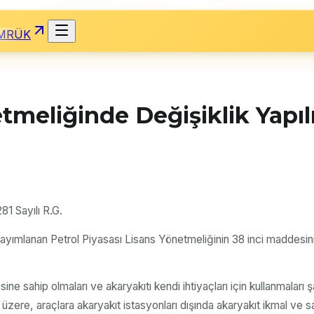
MRÜK
etmeliğinde Değişiklik Yap
1 Sayılı R.G.
ımlanan Petrol Piyasası Lisans Yönetmeliğinin 38 inci maddesinin b
ne sahip olmaları ve akaryakıtı kendi ihtiyaçları için kullanmaları ş
üzere, araçlara akaryakıt istasyonları dışında akaryakıt ikmal ve s