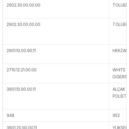
2902.30.00.00.00
TOLUEN
2902.30.00.00.00
TOLUEN
2901.10.00.90.11
HEKZAN
2710.12.21.00.00
WHITE S
DİĞERS
3901.10.90.00.11
ALÇAK 
POLİETİ
948
952
3901.20.90.00.11
YÜKSEK