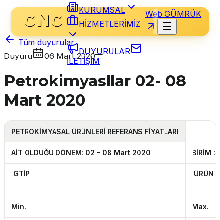
KURUMSAL
Web GÜMRÜK
HİZMETLERİMİZ
Tüm duyurular
DUYURULAR
Duyuru
06 Mart 2020
İLETİŞİM
Petrokimyasllar 02- 08
Mart 2020
PETROKİMYASAL
ÜRÜNLERİ REFERANS FİYATLARI
AİT OLDUĞU D
ÖNEM: 02 – 08 Mart 2020
BİRİM :
GTİP
ÜRÜN A
Min.
Max.