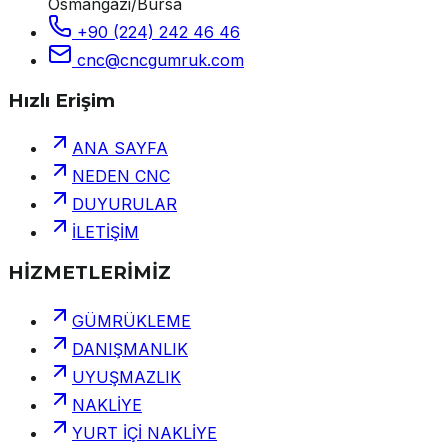
Osmangazi/Bursa
+90 (224) 242 46 46
cnc@cncgumruk.com
Hızlı Erişim
ANA SAYFA
NEDEN CNC
DUYURULAR
İLETİŞİM
HİZMETLERİMİZ
GÜMRÜKLEME
DANIŞMANLIK
UYUŞMAZLIK
NAKLİYE
YURT İÇİ NAKLİYE