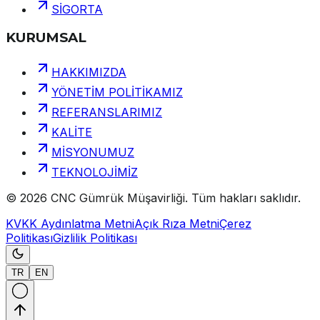
SİGORTA
KURUMSAL
HAKKIMIZDA
YÖNETİM POLİTİKAMIZ
REFERANSLARIMIZ
KALİTE
MİSYONUMUZ
TEKNOLOJİMİZ
©
2026
CNC Gümrük Müşavirliği
.
Tüm hakları saklıdır.
KVKK Aydınlatma Metni
Açık Rıza Metni
Çerez
Politikası
Gizlilik Politikası
TR
EN