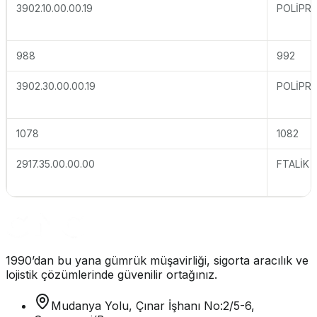
3902.10.00.00.19
POLİPR
988
992
3902.30.00.00.19
POLİPR
1078
1082
2917.35.00.00.00
FTALİK 
1990’dan bu yana gümrük müşavirliği, sigorta aracılık ve
lojistik çözümlerinde güvenilir ortağınız.
Mudanya Yolu, Çınar İşhanı No:2/5-6,