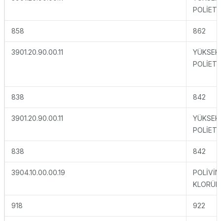
POLİETİ
858
862
3901.20.90.00.11
YÜKSEK
POLİETİ
838
842
3901.20.90.00.11
YÜKSEK
POLİETİ
838
842
3904.10.00.00.19
POLİVİN
KLORÜR
918
922