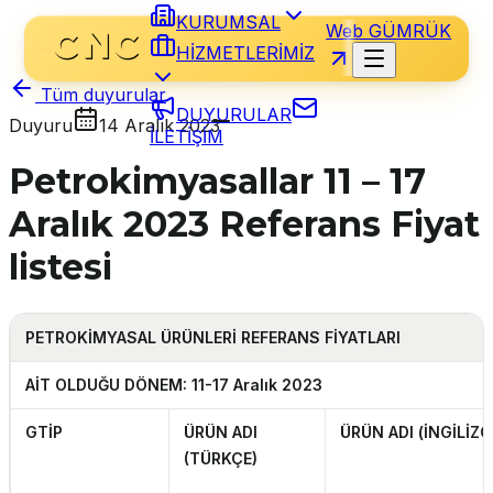
KURUMSAL
Web GÜMRÜK
HİZMETLERİMİZ
Tüm duyurular
DUYURULAR
Duyuru
14 Aralık 2023
İLETİŞİM
Petrokimyasallar 11 – 17
Aralık 2023 Referans Fiyat
listesi
PETROKİMYASAL ÜRÜNLERİ REFERANS FİYATLARI
AİT OLDUĞU DÖNEM: 11-17 Aralık 2023
GTİP
ÜRÜN ADI
ÜRÜN ADI (İNGİLİZC
(TÜRKÇE)