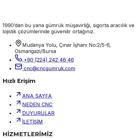
1990’dan bu yana gümrük müşavirliği, sigorta aracılık ve
lojistik çözümlerinde güvenilir ortağınız.
Mudanya Yolu, Çınar İşhanı No:2/5-6,
Osmangazi/Bursa
+90 (224) 242 46 46
cnc@cncgumruk.com
Hızlı Erişim
ANA SAYFA
NEDEN CNC
DUYURULAR
İLETİŞİM
HİZMETLERİMİZ