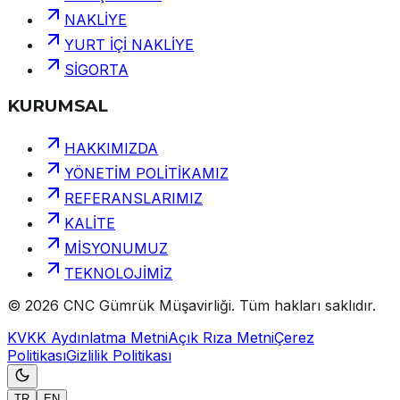
NAKLİYE
YURT İÇİ NAKLİYE
SİGORTA
KURUMSAL
HAKKIMIZDA
YÖNETİM POLİTİKAMIZ
REFERANSLARIMIZ
KALİTE
MİSYONUMUZ
TEKNOLOJİMİZ
©
2026
CNC Gümrük Müşavirliği
.
Tüm hakları saklıdır.
KVKK Aydınlatma Metni
Açık Rıza Metni
Çerez
Politikası
Gizlilik Politikası
TR
EN