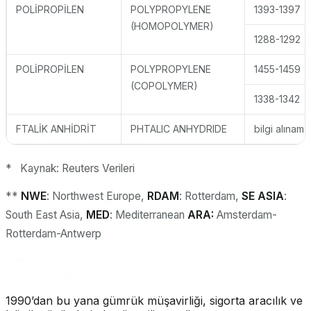
POLİPROPİLEN
POLYPROPYLENE
1393-1397
(HOMOPOLYMER)
1288-1292
POLİPROPİLEN
POLYPROPYLENE
1455-1459
(COPOLYMER)
1338-1342
FTALİK ANHİDRİT
PHTALIC ANHYDRIDE
bilgi alınama
* Kaynak: Reuters Verileri
**
NWE
: Northwest Europe,
RDAM
: Rotterdam,
SE ASIA
:
South East Asia,
MED
: Mediterranean
ARA:
Amsterdam-
Rotterdam-Antwerp
1990’dan bu yana gümrük müşavirliği, sigorta aracılık ve