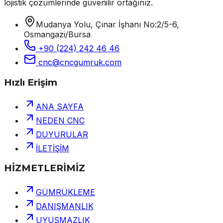
lojistik çözümlerinde güvenilir ortağınız.
Mudanya Yolu, Çınar İşhanı No:2/5-6,
Osmangazi/Bursa
+90 (224) 242 46 46
cnc@cncgumruk.com
Hızlı Erişim
ANA SAYFA
NEDEN CNC
DUYURULAR
İLETİŞİM
HİZMETLERİMİZ
GÜMRÜKLEME
DANIŞMANLIK
UYUŞMAZLIK