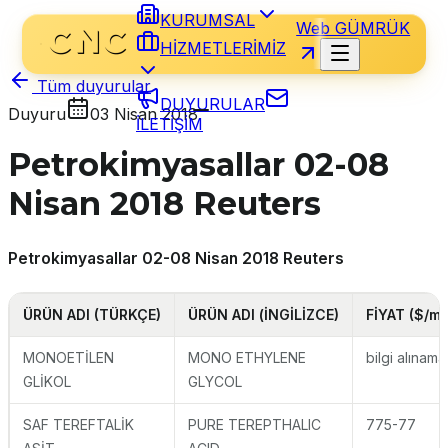
KURUMSAL
Web GÜMRÜK
HİZMETLERİMİZ
Tüm duyurular
DUYURULAR
Duyuru
03 Nisan 2018
İLETİŞİM
Petrokimyasallar 02-08
Nisan 2018 Reuters
Petrokimyasallar 02-08 Nisan 2018 Reuters
ÜRÜN ADI (TÜRKÇE)
ÜRÜN ADI (İNGİLİZCE)
FİYAT ($/mt
MONOETİLEN
MONO ETHYLENE
bilgi alınama
GLİKOL
GLYCOL
SAF TEREFTALİK
PURE TEREPTHALIC
775-77