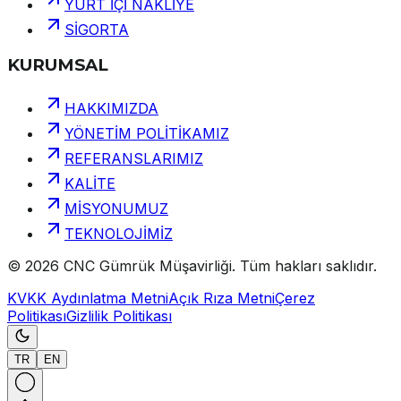
YURT İÇİ NAKLİYE
SİGORTA
KURUMSAL
HAKKIMIZDA
YÖNETİM POLİTİKAMIZ
REFERANSLARIMIZ
KALİTE
MİSYONUMUZ
TEKNOLOJİMİZ
©
2026
CNC Gümrük Müşavirliği
.
Tüm hakları saklıdır.
KVKK Aydınlatma Metni
Açık Rıza Metni
Çerez
Politikası
Gizlilik Politikası
TR
EN