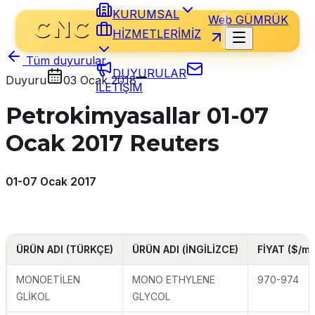
KURUMSAL
Web GÜMRÜK
HİZMETLERİMİZ
Tüm duyurular
DUYURULAR
Duyuru
03 Ocak 2018
İLETİŞİM
Petrokimyasallar 01-07
Ocak 2017 Reuters
01-07 Ocak 2017
ÜRÜN ADI (TÜRKÇE)
ÜRÜN ADI (İNGİLİZCE)
FİYAT ($/mt
MONOETİLEN
MONO ETHYLENE
970-974
GLİKOL
GLYCOL