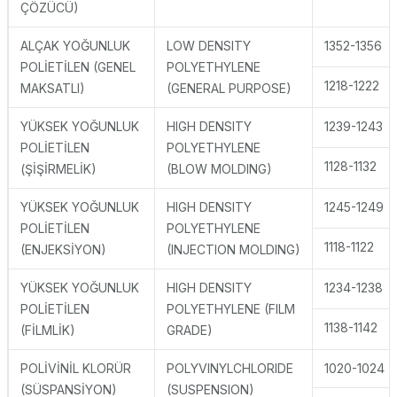
ÇÖZÜCÜ)
ALÇAK YOĞUNLUK
LOW DENSITY
1352-1356
POLİETİLEN (GENEL
POLYETHYLENE
1218-1222
MAKSATLI)
(GENERAL PURPOSE)
YÜKSEK YOĞUNLUK
HIGH DENSITY
1239-1243
POLİETİLEN
POLYETHYLENE
1128-1132
(ŞİŞİRMELİK)
(BLOW MOLDING)
YÜKSEK YOĞUNLUK
HIGH DENSITY
1245-1249
POLİETİLEN
POLYETHYLENE
1118-1122
(ENJEKSİYON)
(INJECTION MOLDING)
YÜKSEK YOĞUNLUK
HIGH DENSITY
1234-1238
POLİETİLEN
POLYETHYLENE (FILM
1138-1142
(FİLMLİK)
GRADE)
POLİVİNİL KLORÜR
POLYVINYLCHLORIDE
1020-1024
(SÜSPANSİYON)
(SUSPENSION)