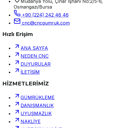
Mudanya Yolu, Çınar İşhanı No:2/5-6,
Osmangazi/Bursa
+90 (224) 242 46 46
cnc@cncgumruk.com
Hızlı Erişim
ANA SAYFA
NEDEN CNC
DUYURULAR
İLETİŞİM
HİZMETLERİMİZ
GÜMRÜKLEME
DANIŞMANLIK
UYUŞMAZLIK
NAKLİYE