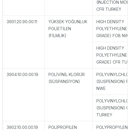
(INJECTION MOL
CFR TURKEY
3901.20.90.00.11
YÜKSEK YOĞUNLUK
HIGH DENSITY
POLİETİLEN
POLYETHYLENE (
(FİLMLİK)
GRADE) FOB NW
HIGH DENSITY
POLYETHYLENE (
GRADE) CFR TU
3904.10.00.00.19
POLİVİNİL KLORÜR
POLYVINYLCHLO
(SÜSPANSİYON)
(SUSPENSION) F
NWE
POLYVINYLCHLO
(SUSPENSION) C
TURKEY
3902.10.00.00.19
POLİPROPİLEN
POLYPROPYLENE