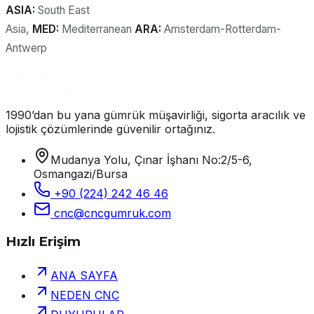
ASIA:
South East
Asia,
MED:
Mediterranean
ARA:
Amsterdam-Rotterdam-
Antwerp
1990’dan bu yana gümrük müşavirliği, sigorta aracılık ve
lojistik çözümlerinde güvenilir ortağınız.
Mudanya Yolu, Çınar İşhanı No:2/5-6,
Osmangazi/Bursa
+90 (224) 242 46 46
cnc@cncgumruk.com
Hızlı Erişim
ANA SAYFA
NEDEN CNC