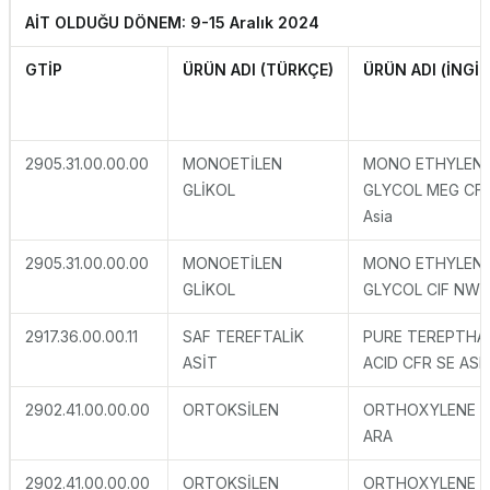
AİT OLDUĞU DÖNEM:
9-15
Aralık
2024
GTİP
ÜRÜN
ADI
(TÜRKÇE)
ÜRÜN
ADI
(İNGİL
2905.31.00.00.00
MONOETİLEN
MONO ETHYLEN
GLİKOL
GLYCOL MEG CFR
Asia
2905.31.00.00.00
MONOETİLEN
MONO ETHYLEN
GLİKOL
GLYCOL CIF NWE
2917.36.00.00.11
SAF TEREFTALİK
PURE TEREPTHA
ASİT
ACID CFR SE ASI
2902.41.00.00.00
ORTOKSİLEN
ORTHOXYLENE 
ARA
2902.41.00.00.00
ORTOKSİLEN
ORTHOXYLENE C