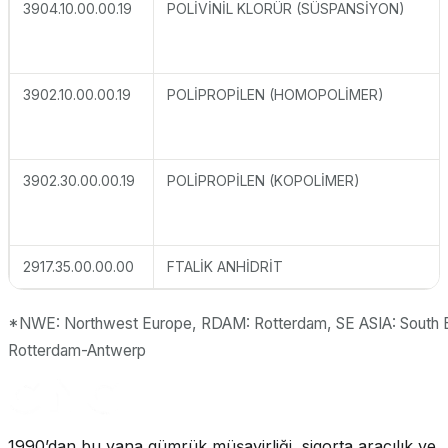
3904.10.00.00.19
POLİVİNİL KLORÜR (SÜSPANSİYON)
3902.10.00.00.19
POLİPROPİLEN (HOMOPOLİMER)
3902.30.00.00.19
POLİPROPİLEN (KOPOLİMER)
2917.35.00.00.00
FTALİK ANHİDRİT
*NWE: Northwest Europe, RDAM: Rotterdam, SE ASIA: South 
Rotterdam-Antwerp
1990’dan bu yana gümrük müşavirliği, sigorta aracılık ve