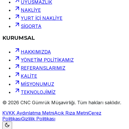
UYUŞMAZLIK
NAKLİYE
YURT İÇİ NAKLİYE
SİGORTA
KURUMSAL
HAKKIMIZDA
YÖNETİM POLİTİKAMIZ
REFERANSLARIMIZ
KALİTE
MİSYONUMUZ
TEKNOLOJİMİZ
©
2026
CNC Gümrük Müşavirliği
.
Tüm hakları saklıdır.
KVKK Aydınlatma Metni
Açık Rıza Metni
Çerez
Politikası
Gizlilik Politikası