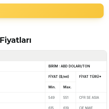
iyatları
BİRİM : ABD DOLARI/TON
FİYAT ($/mt)
FİYAT TÜRÜ*
Min.
Max.
549
551
CFR SE ASIA
615
619
CIF NWE