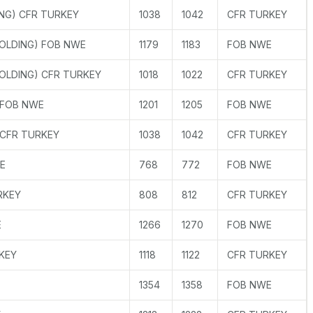
NG) CFR TURKEY
1038
1042
CFR TURKEY
MOLDING) FOB NWE
1179
1183
FOB NWE
OLDING) CFR TURKEY
1018
1022
CFR TURKEY
 FOB NWE
1201
1205
FOB NWE
 CFR TURKEY
1038
1042
CFR TURKEY
E
768
772
FOB NWE
RKEY
808
812
CFR TURKEY
E
1266
1270
FOB NWE
KEY
1118
1122
CFR TURKEY
1354
1358
FOB NWE