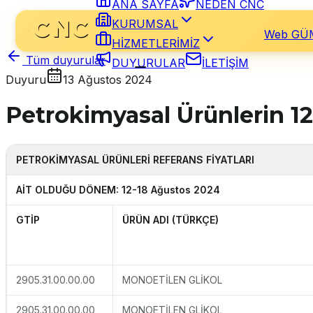
ANA SAYFA
NEDEN CNC
KURUMSAL
Web GÜ
HİZMETLERİMİZ
Tüm duyurular
DUYURULAR
İLETİŞİM
Duyuru
13 Ağustos 2024
Petrokimyasal Ürünlerin 12
PETROKİMYASAL
ÜRÜNLERİ REFERANS FİYATLARI
AİT OLDUĞU DÖNEM: 12-18 Ağustos 2024
GTİP
ÜRÜN ADI (TÜRKÇE)
2905.31.00.00.00
MONOETİLEN GLİKOL
2905.31.00.00.00
MONOETİLEN GLİKOL