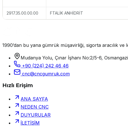
2917.35.00.00.00
FTALİK ANHİDRİT
1990’dan bu yana gümrük müşavirliği, sigorta aracılık ve lo
Mudanya Yolu, Çınar İşhanı No:2/5-6, Osmangaz
+90 (224) 242 46 46
cnc@cncgumruk.com
Hızlı Erişim
ANA SAYFA
NEDEN CNC
DUYURULAR
İLETİŞİM