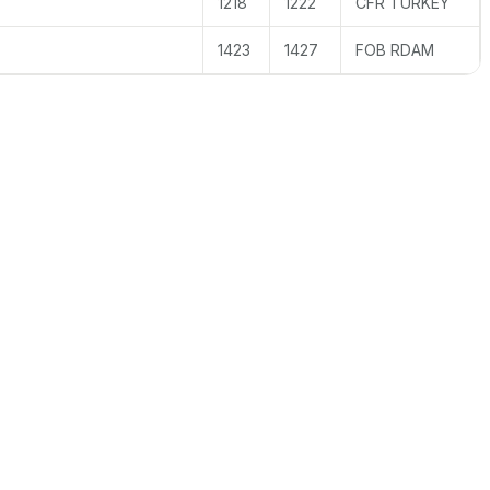
Y
1218
1222
CFR TURKEY
1423
1427
FOB RDAM