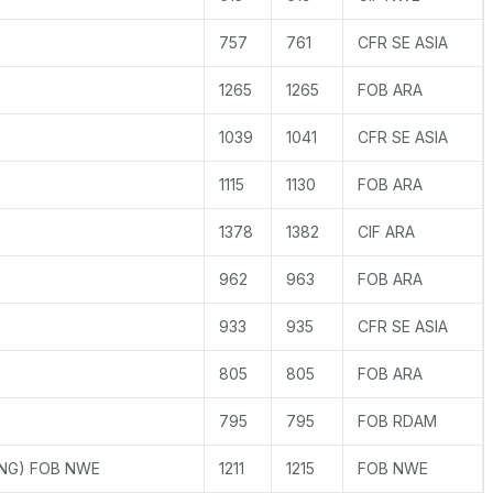
757
761
CFR SE ASIA
1265
1265
FOB ARA
1039
1041
CFR SE ASIA
1115
1130
FOB ARA
1378
1382
CIF ARA
962
963
FOB ARA
933
935
CFR SE ASIA
805
805
FOB ARA
795
795
FOB RDAM
NG) FOB NWE
1211
1215
FOB NWE