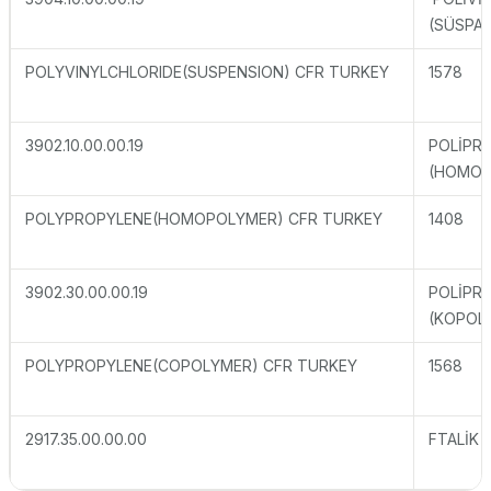
(SÜSPA
POLYVINYLCHLORIDE(SUSPENSION) CFR TURKEY
1578
3902.10.00.00.19
POLİPRO
(HOMOP
POLYPROPYLENE(HOMOPOLYMER) CFR TURKEY
1408
3902.30.00.00.19
POLİPRO
(KOPOL
POLYPROPYLENE(COPOLYMER) CFR TURKEY
1568
2917.35.00.00.00
FTALİK 