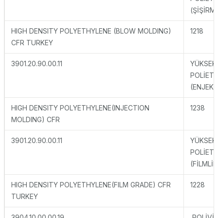
(ŞİŞİRM
HIGH DENSITY POLYETHYLENE (BLOW MOLDING)
1218
CFR TURKEY
3901.20.90.00.11
YÜKSEK
POLİETİ
(ENJEKS
HIGH DENSITY POLYETHYLENE(INJECTION
1238
MOLDING) CFR
3901.20.90.00.11
YÜKSEK
POLİETİ
(FİLMLİK
HIGH DENSITY POLYETHYLENE(FILM GRADE) CFR
1228
TURKEY
3904.10.00.00.19
POLİVİN