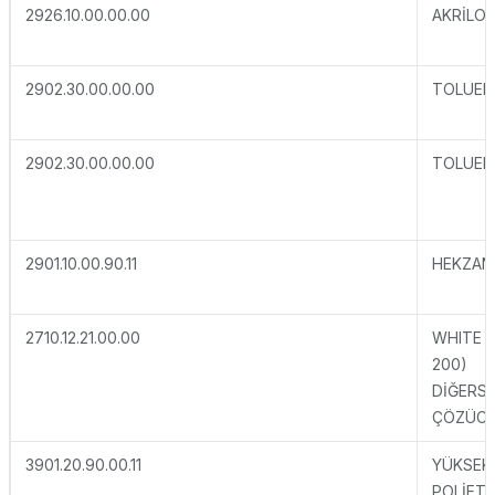
2926.10.00.00.00
AKRİLON
2902.30.00.00.00
TOLUEN
2902.30.00.00.00
TOLUEN
2901.10.00.90.11
HEKZAN
2710.12.21.00.00
WHITE S
200)
DİĞERS
ÇÖZÜCÜ
3901.20.90.00.11
YÜKSEK
POLİETİ