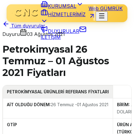
KURUMSAL
Web GÜMRÜK
HİZMETLERİMİZ
Tüm duyurular
DUYURULAR
Duyuru
03 Ağustos 2021
İLETİŞİM
Petrokimyasal 26
Temmuz – 01 Ağustos
2021 Fiyatları
PETROKİMYASAL
ÜRÜNLERİ REFERANS FİYATLARI
AİT OLDUĞU DÖNEM:
26 Temmuz -01 Ağustos 2021
BİRİM:
A
DOLARI
GTİP
ÜRÜN A
(TÜRKÇ