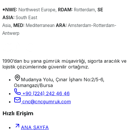
*NWE:
Northwest Europe,
RDAM:
Rotterdam,
SE
ASIA:
South East
Asia,
MED:
Mediterranean
ARA:
Amsterdam-Rotterdam-
Antwerp
1990’dan bu yana gümrük müşavirliği, sigorta aracılık ve
lojistik çözümlerinde güvenilir ortağınız.
Mudanya Yolu, Çınar İşhanı No:2/5-6,
Osmangazi/Bursa
+90 (224) 242 46 46
cnc@cncgumruk.com
Hızlı Erişim
ANA SAYFA