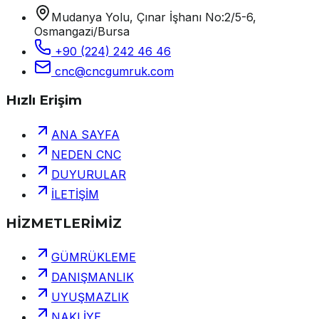
Mudanya Yolu, Çınar İşhanı No:2/5-6,
Osmangazi/Bursa
+90 (224) 242 46 46
cnc@cncgumruk.com
Hızlı Erişim
ANA SAYFA
NEDEN CNC
DUYURULAR
İLETİŞİM
HİZMETLERİMİZ
GÜMRÜKLEME
DANIŞMANLIK
UYUŞMAZLIK
NAKLİYE