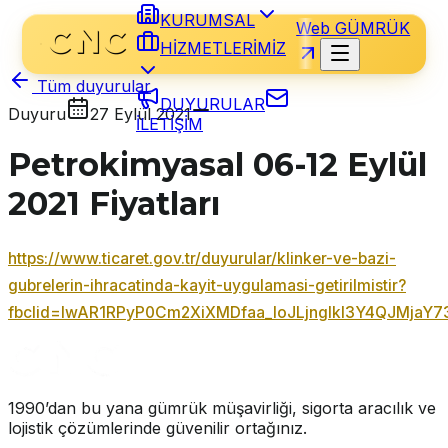
KURUMSAL
Web GÜMRÜK
HİZMETLERİMİZ
Tüm duyurular
DUYURULAR
Duyuru
27 Eylül 2021
İLETİŞİM
Petrokimyasal 06-12 Eylül
2021 Fiyatları
https://www.ticaret.gov.tr/duyurular/klinker-ve-bazi-
gubrelerin-ihracatinda-kayit-uygulamasi-getirilmistir?
fbclid=IwAR1RPyP0Cm2XiXMDfaa_loJLjngIkI3Y4QJMjaY
1990’dan bu yana gümrük müşavirliği, sigorta aracılık ve
lojistik çözümlerinde güvenilir ortağınız.