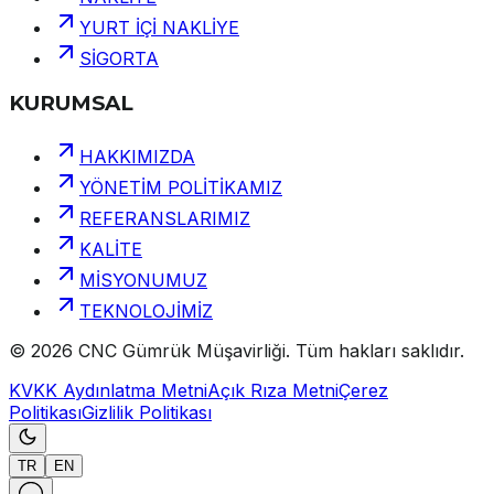
YURT İÇİ NAKLİYE
SİGORTA
KURUMSAL
HAKKIMIZDA
YÖNETİM POLİTİKAMIZ
REFERANSLARIMIZ
KALİTE
MİSYONUMUZ
TEKNOLOJİMİZ
©
2026
CNC Gümrük Müşavirliği
.
Tüm hakları saklıdır.
KVKK Aydınlatma Metni
Açık Rıza Metni
Çerez
Politikası
Gizlilik Politikası
TR
EN