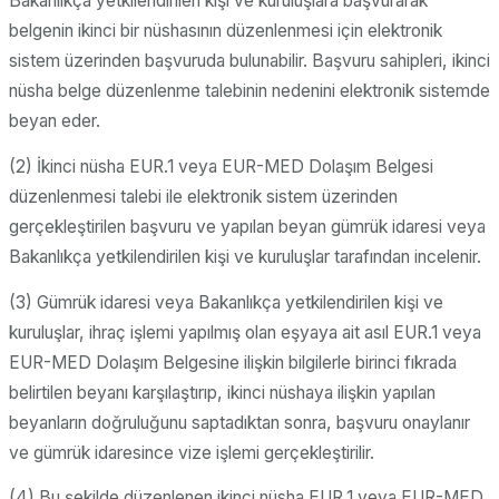
Bakanlıkça yetkilendirilen kişi ve kuruluşlara başvurarak
belgenin ikinci bir nüshasının düzenlenmesi için elektronik
sistem üzerinden başvuruda bulunabilir. Başvuru sahipleri, ikinci
nüsha belge düzenlenme talebinin nedenini elektronik sistemde
beyan eder.
(2) İkinci nüsha EUR.1 veya EUR-MED Dolaşım Belgesi
düzenlenmesi talebi ile elektronik sistem üzerinden
gerçekleştirilen başvuru ve yapılan beyan gümrük idaresi veya
Bakanlıkça yetkilendirilen kişi ve kuruluşlar tarafından incelenir.
(3) Gümrük idaresi veya Bakanlıkça yetkilendirilen kişi ve
kuruluşlar, ihraç işlemi yapılmış olan eşyaya ait asıl EUR.1 veya
EUR-MED Dolaşım Belgesine ilişkin bilgilerle birinci fıkrada
belirtilen beyanı karşılaştırıp, ikinci nüshaya ilişkin yapılan
beyanların doğruluğunu saptadıktan sonra, başvuru onaylanır
ve gümrük idaresince vize işlemi gerçekleştirilir.
(4) Bu şekilde düzenlenen ikinci nüsha EUR.1 veya EUR-MED