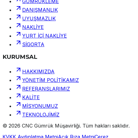
GÜMRÜKLEME
DANIŞMANLIK
UYUŞMAZLIK
NAKLİYE
YURT İÇİ NAKLİYE
SİGORTA
KURUMSAL
HAKKIMIZDA
YÖNETİM POLİTİKAMIZ
REFERANSLARIMIZ
KALİTE
MİSYONUMUZ
TEKNOLOJİMİZ
©
2026
CNC Gümrük Müşavirliği
.
Tüm hakları saklıdır.
KVKK Aydınlatma Metni
Açık Rıza Metni
Çerez