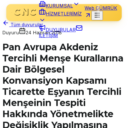
KURUMSAL
Web GÜMRÜK
HİZMETLERİMİZ
Tüm duyurular
DUYURULAR
Duyuru
24 Haziran 2018
İLETİŞİM
Pan Avrupa Akdeniz
Tercihli Menşe Kurallarına
Dair Bölgesel
Konvansiyon Kapsamı
Ticarette Eşyanın Tercihli
Menşeinin Tespiti
Hakkında Yönetmelikte
Değişiklik Yapılmasına