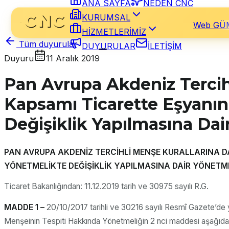
ANA SAYFA
NEDEN CNC
KURUMSAL
Web GÜ
HİZMETLERİMİZ
Tüm duyurular
DUYURULAR
İLETİŞİM
Duyuru
11 Aralık 2019
Pan Avrupa Akdeniz Tercih
Kapsamı Ticarette Eşyanın
Değişiklik Yapılmasına Dai
PAN AVRUPA AKDENİZ TERCİHLİ MENŞE KURALLARINA D
YÖNETMELİKTE DEĞİŞİKLİK YAPILMASINA DAİR YÖNETM
Ticaret Bakanlığından: 11.12.2019 tarih ve 30975 sayılı R.G.
MADDE 1 –
20/10/2017 tarihli ve 30216 sayılı Resmî Gazete’de
Menşeinin Tespiti Hakkında Yönetmeliğin 2 nci maddesi aşağıdaki 