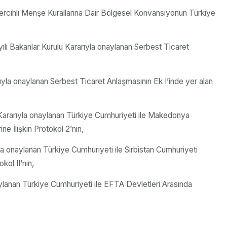
Tercihli Menşe Kurallarına Dair Bölgesel Konvansiyonun Türkiye
ayılı Bakanlar Kurulu Kararıyla onaylanan Serbest Ticaret
ıyla onaylanan Serbest Ticaret Anlaşmasının Ek I’inde yer alan
 Kararıyla onaylanan Türkiye Cumhuriyeti ile Makedonya
e İlişkin Protokol 2’nin,
la onaylanan Türkiye Cumhuriyeti ile Sırbistan Cumhuriyeti
kol II’nin,
aylanan Türkiye Cumhuriyeti ile EFTA Devletleri Arasında