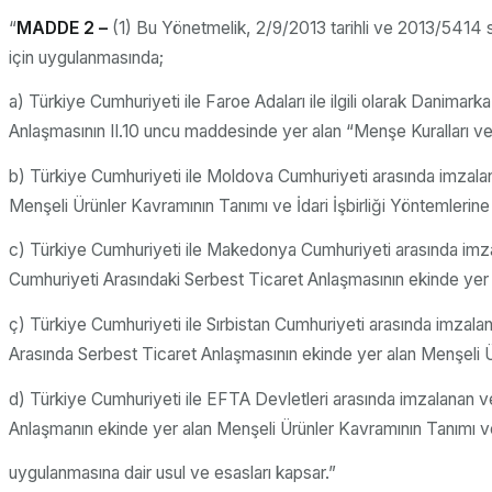
“
MADDE 2 –
(1) Bu Yönetmelik, 2/9/2013 tarihli ve 2013/5414 s
için uygulanmasında;
a) Türkiye Cumhuriyeti ile Faroe Adaları ile ilgili olarak Danimar
Anlaşmasının II.10 uncu maddesinde yer alan “Menşe Kuralları ve 
b) Türkiye Cumhuriyeti ile Moldova Cumhuriyeti arasında imzalan
Menşeli Ürünler Kavramının Tanımı ve İdari İşbirliği Yöntemlerine 
c) Türkiye Cumhuriyeti ile Makedonya Cumhuriyeti arasında imza
Cumhuriyeti Arasındaki Serbest Ticaret Anlaşmasının ekinde yer al
ç) Türkiye Cumhuriyeti ile Sırbistan Cumhuriyeti arasında imzala
Arasında Serbest Ticaret Anlaşmasının ekinde yer alan Menşeli Ürün
d) Türkiye Cumhuriyeti ile EFTA Devletleri arasında imzalanan ve
Anlaşmanın ekinde yer alan Menşeli Ürünler Kavramının Tanımı ve İ
uygulanmasına dair usul ve esasları kapsar.”