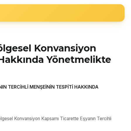
Bölgesel Konvansiyon
i Hakkında Yönetmelikte
N TERCİHLİ MENŞEİNİN TESPİTİ HAKKINDA
ölgesel Konvansiyon Kapsamı Ticarette Eşyanın Tercihli