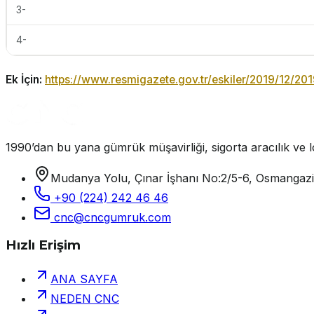
3-
4-
Ek İçin:
https://www.resmigazete.gov.tr/eskiler/2019/12/201
1990’dan bu yana gümrük müşavirliği, sigorta aracılık ve lo
Mudanya Yolu, Çınar İşhanı No:2/5-6, Osmangaz
+90 (224) 242 46 46
cnc@cncgumruk.com
Hızlı Erişim
ANA SAYFA
NEDEN CNC