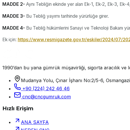
MADDE 2-
Aynı Tebliğin ekinde yer alan Ek-1, Ek-2, Ek-3, Ek-4,
MADDE 3-
Bu Tebliğ yayımı tarihinde yürürlüğe girer.
MADDE 4-
Bu Tebliğ hükümlerini Sanayi ve Teknoloji Bakanı yür
Ek için:
https://www.resmigazete.gov.tr/eskiler/2024/07/2
1990’dan bu yana gümrük müşavirliği, sigorta aracılık ve lo
Mudanya Yolu, Çınar İşhanı No:2/5-6, Osmangaz
+90 (224) 242 46 46
cnc@cncgumruk.com
Hızlı Erişim
ANA SAYFA