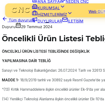
ANA SAYFA
NEDEN CNC
KURUMSAL
Web GÜ
HİZMETLERİMİZ
Tüm duyurular
DUYURULAR
İLETİŞİM
Duyuru
29 Temmuz 2024
Öncelikli Ürün Listesi Tebl
ÖNCELİKLİ ÜRÜN LİSTESİ TEBLİĞİNDE DEĞİŞİKLİK
YAPILMASINA DAİR TEBLİĞ
Sanayi ve Teknoloji Bakanlığından: 26.07.2024 Tarih ve 32613 Sa
MADDE 1-
18/9/2019 tarihli ve 30892 sayılı Resmî Gazete’de yay
“(13) Kritik Hammaddelere ilişkin öncelikli ürünler Ek-9’da yer alan
(14) Yenilikçi Teknoloji Alanlarına ilişkin öncelikli ürünler Ek-10’da 