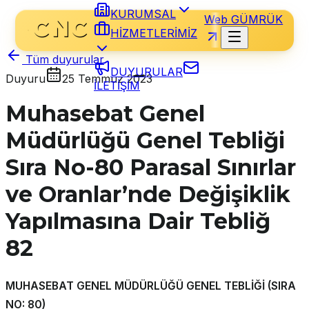
KURUMSAL
Web GÜMRÜK
HİZMETLERİMİZ
Tüm duyurular
DUYURULAR
Duyuru
25 Temmuz 2023
İLETİŞİM
Muhasebat Genel
Müdürlüğü Genel Tebliği
Sıra No-80 Parasal Sınırlar
ve Oranlar’nde Değişiklik
Yapılmasına Dair Tebliğ
82
MUHASEBAT GENEL MÜDÜRLÜĞÜ GENEL TEBLİĞİ (SIRA
NO: 80)