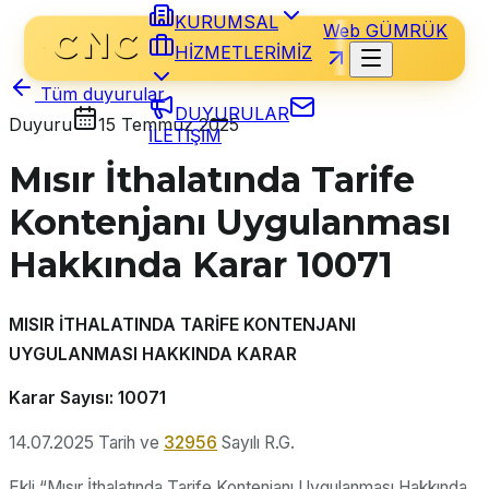
KURUMSAL
Web GÜMRÜK
HİZMETLERİMİZ
Tüm duyurular
DUYURULAR
Duyuru
15 Temmuz 2025
İLETİŞİM
Mısır İthalatında Tarife
Kontenjanı Uygulanması
Hakkında Karar 10071
MISIR İTHALATINDA TARİFE KONTENJANI
UYGULANMASI HAKKINDA KARAR
Karar Sayısı: 10071
14.07.2025 Tarih ve
32956
Sayılı R.G.
Ekli “Mısır İthalatında Tarife Kontenjanı Uygulanması Hakkında