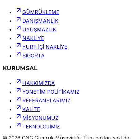
GÜMRÜKLEME
DANIŞMANLIK
UYUŞMAZLIK
NAKLİYE
YURT İÇİ NAKLİYE
SİGORTA
KURUMSAL
HAKKIMIZDA
YÖNETİM POLİTİKAMIZ
REFERANSLARIMIZ
KALİTE
MİSYONUMUZ
TEKNOLOJİMİZ
©
2026
CNC Gümrük Müşavirliği
.
Tüm hakları saklıdır.