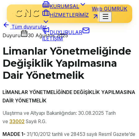
KURUMSAL
Web GÜMRÜK
HİZMETLERİMİZ
Tüm duyurular
DUYURULAR
Duyuru
30 Ağustos 2025
İLETİŞİM
Limanlar Yönetmeliğinde
Değişiklik Yapılmasına
Dair Yönetmelik
LİMANLAR YÖNETMELİĞİNDE DEĞİŞİKLİK YAPILMASINA
DAİR YÖNETMELİK
Ulaştırma ve Altyapı Bakanlığından: 30.08.2025 Tarih
ve
33002
Sayılı R.G.
MADDE 1-
31/10/2012 tarihli ve 28453 sayılı Resmî Gazete’de