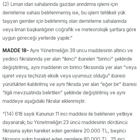
(2) Liman idari sahalarında gazdan arındırma işlemi için
demirleme sahası belirlenmemiş ise, bu işlem tehlikeli yük
taşıyan gemiler için belirlenmiş olan demirleme sahalarında
veya liman başkanlığının coğrafik ve meteorolojik şartlara göre
uygun göreceği yerlerde yapılır.”
MADDE 18-
Aynı Yönetmeliğin 39 uncu maddesinin altıncı ve
yedinci fıkralarında yer alan “ikinci” ibareleri “birinci” şeklinde
değiştirilmiş, aynı maddenin on birinci fıkrasında yer alan “veya
işaret veya teçhizatı eksik veya uyumsuz olduğu” ibaresi
yürürlükten kaldırılmış ve aynı fıkrada yer alan “eğer bir” ibaresi
“ilgili mevzuatında belirtilen” şeklinde değiştirilmiş ve aynı
maddeye aşağıdaki fıkralar eklenmiştir.
“(14) 618 sayılı Kanunun 11 inci maddesi ile belirlenen yetkiye
dayanarak; bu Yönetmeliğin 23 üncü maddesinin dördüncü
fıkrasına aykırı hareket eden gemilere 20.000 TL, beşinci
fıkrasına aykırı hareket eden gemilere 80.000 TL, 25 inci