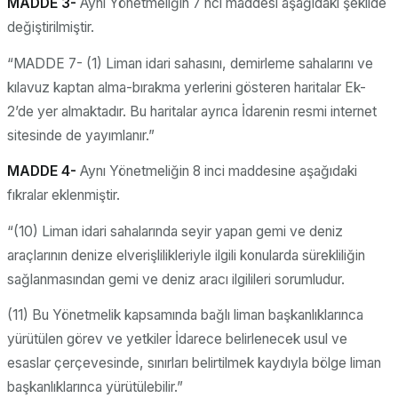
MADDE 3-
Aynı Yönetmeliğin 7 nci maddesi aşağıdaki şekilde
değiştirilmiştir.
“MADDE 7- (1) Liman idari sahasını, demirleme sahalarını ve
kılavuz kaptan alma-bırakma yerlerini gösteren haritalar Ek-
2’de yer almaktadır. Bu haritalar ayrıca İdarenin resmi internet
sitesinde de yayımlanır.”
MADDE 4-
Aynı Yönetmeliğin 8 inci maddesine aşağıdaki
fıkralar eklenmiştir.
“(10) Liman idari sahalarında seyir yapan gemi ve deniz
araçlarının denize elverişlilikleriyle ilgili konularda sürekliliğin
sağlanmasından gemi ve deniz aracı ilgilileri sorumludur.
(11) Bu Yönetmelik kapsamında bağlı liman başkanlıklarınca
yürütülen görev ve yetkiler İdarece belirlenecek usul ve
esaslar çerçevesinde, sınırları belirtilmek kaydıyla bölge liman
başkanlıklarınca yürütülebilir.”