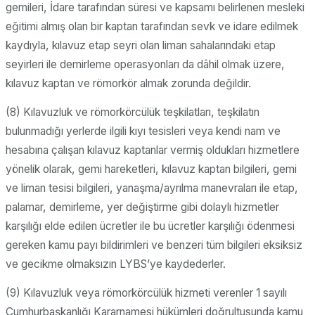
gemileri, İdare tarafından süresi ve kapsamı belirlenen mesleki
eğitimi almış olan bir kaptan tarafından sevk ve idare edilmek
kaydıyla, kılavuz etap seyri olan liman sahalarındaki etap
seyirleri ile demirleme operasyonları da dâhil olmak üzere,
kılavuz kaptan ve römorkör almak zorunda değildir.
(8) Kılavuzluk ve römorkörcülük teşkilatları, teşkilatın
bulunmadığı yerlerde ilgili kıyı tesisleri veya kendi nam ve
hesabına çalışan kılavuz kaptanlar vermiş oldukları hizmetlere
yönelik olarak, gemi hareketleri, kılavuz kaptan bilgileri, gemi
ve liman tesisi bilgileri, yanaşma/ayrılma manevraları ile etap,
palamar, demirleme, yer değiştirme gibi dolaylı hizmetler
karşılığı elde edilen ücretler ile bu ücretler karşılığı ödenmesi
gereken kamu payı bildirimleri ve benzeri tüm bilgileri eksiksiz
ve gecikme olmaksızın LYBS’ye kaydederler.
(9) Kılavuzluk veya römorkörcülük hizmeti verenler 1 sayılı
Cumhurbaşkanlığı Kararnamesi hükümleri doğrultusunda kamu