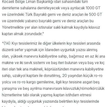
Kocaeli Bölge Liman Başkanlığı idari sahasındaki tüm
demirleme sahalarına demirleyecek veya ayrılacak 1000 GT
ve üzerindeki Türk Bayraklı gemi ve deniz araçları ile 500 GT
ve üzerindeki yabancı bayraklı gemi ve deniz araçları bu
Yönetmelikte yer alan istisnalar saklı kalmak kaydıyla kılavuz
kaptan almak zorundadır.”
“(14) Kıyı tesislerimiz ile diğer ülkelerin kıyı tesisleri arasında
düzenli sefer yapmak için İdareden uygunluk yazısı alınmış
olan, yüksek manevra kabiliyetine sahip, bağımsız en az iki ana
makine ve iki sevk sistemi ve baş iteri bulunan veya baş ve kıç
iteri olan tek ana makineli, köprüüstünden manevra kabiliyetine
sahip, uzakyol kaptanı ile donatılmış, 20 yaşından küçük ro-ro
yolcu ve ro-ro kargo gemilerine, ilgili kıyı tesisine asgari beş
yanaşma ve beş ayrılma manevrasını kılavuzluk/römorkörcülük
hizmetlerine tabi olarak yapmış kaptan istihdam etmesi
kaydıyla, aldığı uygunluk yazısında belirtilen kıyı tesislerinde