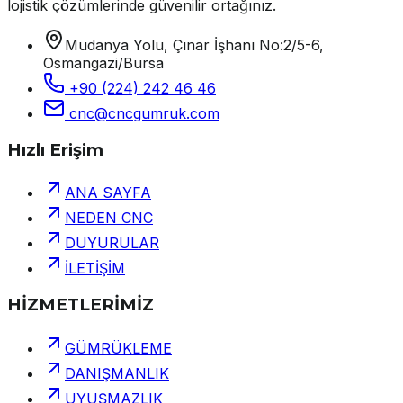
lojistik çözümlerinde güvenilir ortağınız.
Mudanya Yolu, Çınar İşhanı No:2/5-6,
Osmangazi/Bursa
+90 (224) 242 46 46
cnc@cncgumruk.com
Hızlı Erişim
ANA SAYFA
NEDEN CNC
DUYURULAR
İLETİŞİM
HİZMETLERİMİZ
GÜMRÜKLEME
DANIŞMANLIK
UYUŞMAZLIK