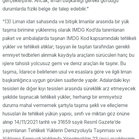
gerçekleştirilir. Ancak, liman başkanlığı gerekli gördüğü
durumlarda fiziki belge de talep edebilir.”
“(3) Liman idari sahasında ve bitişik limanlar arasında bir yük
taşıma birimine yüklenmiş olarak IMDG Kod’da tanımlanan
paket ve ambalajlarda taşınan IMDG Kod kapsamındaki tehlikeli
yükler ve tehlikeli atıklar; taşıyan ile taşıtan tarafından gerekli
emniyet tedbirleri alınmak kaydıyla araçların sürücüleri hariç bu
işlere tahsisli yolcusuz gemi ve deniz araçları ile taşınır. Bu
taşıma, İdarece belirlenen usul ve esaslara göre ve ilgili liman
başkanlığınca uygun görülen saatlerde yapılır. Adalardaki kıyı
tesisleri ile diğer kıyı tesisleri arasında süreklilik arz etmeyecek
şekilde taşınacak tehlikeli yükler, herhangi bir emniyetsiz
duruma mahal vermemek şartıyla taşıma şekli ve elleçleme
hususları ile tehlikeli yükün yapısı, sınıfı ve miktarı göz önüne
alınıp 14/11/2021 tarihli ve 31659 sayılı Resmî Gazete’de
yayımlanan Tehlikeli Yüklerin Denizyoluyla Taşınması ve
Yükleme Emniyeti Hakkında Yönetmeliğin 23 üncü maddesinin