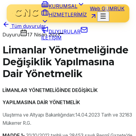
KURUMSAL
Web GÜMRÜK
HİZMETLERİMİZ
Tüm duyurular
DUYURULAR
Duyuru
17 Nisan 2023
İLETİŞİM
Limanlar Yönetmeliğinde
Değişiklik Yapılmasına
Dair Yönetmelik
LİMANLAR YÖNETMELİĞİNDE DEĞİŞİKLİK
YAPILMASINA DAİR YÖNETMELİK
Ulaştırma ve Altyapı Bakanlığından:14.04.2023 Tarih ve 32163
Mükerrer R.G.
MADDE 1-
31/10/2012 tarihli ve 28453 sayılı Resmî Gazete’de