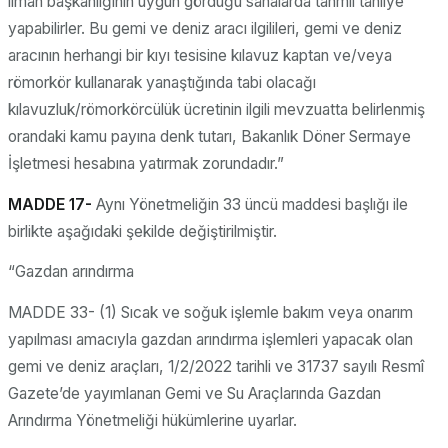
liman başkanlığının uygun gördüğü sahalarda tahmil tahliye
yapabilirler. Bu gemi ve deniz aracı ilgilileri, gemi ve deniz
aracının herhangi bir kıyı tesisine kılavuz kaptan ve/veya
römorkör kullanarak yanaştığında tabi olacağı
kılavuzluk/römorkörcülük ücretinin ilgili mevzuatta belirlenmiş
orandaki kamu payına denk tutarı, Bakanlık Döner Sermaye
İşletmesi hesabına yatırmak zorundadır.”
MADDE 17-
Aynı Yönetmeliğin 33 üncü maddesi başlığı ile
birlikte aşağıdaki şekilde değiştirilmiştir.
“Gazdan arındırma
MADDE 33- (1) Sıcak ve soğuk işlemle bakım veya onarım
yapılması amacıyla gazdan arındırma işlemleri yapacak olan
gemi ve deniz araçları, 1/2/2022 tarihli ve 31737 sayılı Resmî
Gazete’de yayımlanan Gemi ve Su Araçlarında Gazdan
Arındırma Yönetmeliği hükümlerine uyarlar.