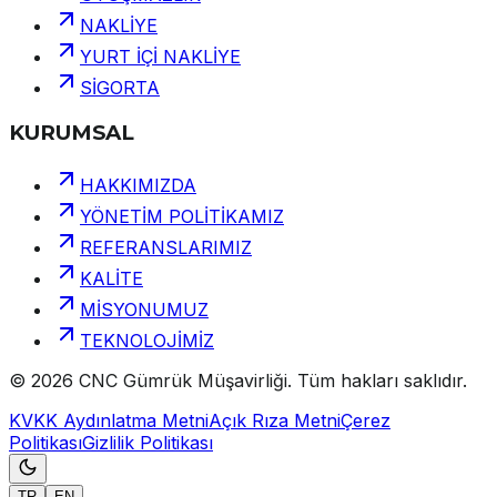
NAKLİYE
YURT İÇİ NAKLİYE
SİGORTA
KURUMSAL
HAKKIMIZDA
YÖNETİM POLİTİKAMIZ
REFERANSLARIMIZ
KALİTE
MİSYONUMUZ
TEKNOLOJİMİZ
©
2026
CNC Gümrük Müşavirliği
.
Tüm hakları saklıdır.
KVKK Aydınlatma Metni
Açık Rıza Metni
Çerez
Politikası
Gizlilik Politikası
TR
EN