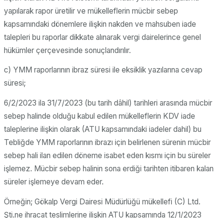
yapılarak rapor üretilir ve mükelleflerin mücbir sebep
kapsamındaki dönemlere ilişkin nakden ve mahsuben iade
talepleri bu raporlar dikkate alınarak vergi dairelerince genel
hükümler çerçevesinde sonuçlandırılır.
c) YMM raporlarının ibraz süresi ile eksiklik yazılarına cevap
süresi;
6/2/2023 ila 31/7/2023 (bu tarih dâhil) tarihleri arasında mücbir
sebep halinde olduğu kabul edilen mükelleflerin KDV iade
taleplerine ilişkin olarak (ATU kapsamındaki iadeler dahil) bu
Tebliğde YMM raporlarının ibrazı için belirlenen sürenin mücbir
sebep hali ilan edilen döneme isabet eden kısmı için bu süreler
işlemez. Mücbir sebep halinin sona erdiği tarihten itibaren kalan
süreler işlemeye devam eder.
Örneğin; Gökalp Vergi Dairesi Müdürlüğü mükellefi (C) Ltd.
Şti.ne ihracat teslimlerine ilişkin ATU kapsamında 12/1/2023