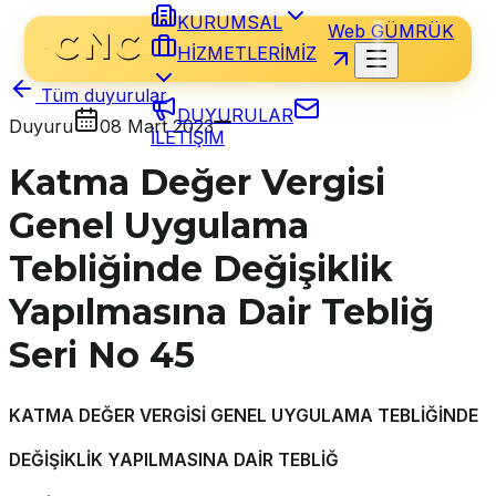
KURUMSAL
Web GÜMRÜK
HİZMETLERİMİZ
Tüm duyurular
DUYURULAR
Duyuru
08 Mart 2023
İLETİŞİM
Katma Değer Vergisi
Genel Uygulama
Tebliğinde Değişiklik
Yapılmasına Dair Tebliğ
Seri No 45
KATMA DEĞER VERGİSİ GENEL UYGULAMA TEBLİĞİNDE
DEĞİŞİKLİK YAPILMASINA DAİR TEBLİĞ