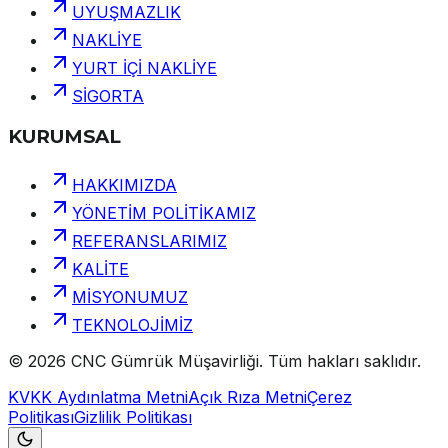
UYUŞMAZLIK
NAKLİYE
YURT İÇİ NAKLİYE
SİGORTA
KURUMSAL
HAKKIMIZDA
YÖNETİM POLİTİKAMIZ
REFERANSLARIMIZ
KALİTE
MİSYONUMUZ
TEKNOLOJİMİZ
©
2026
CNC Gümrük Müşavirliği
.
Tüm hakları saklıdır.
KVKK Aydınlatma Metni
Açık Rıza Metni
Çerez
Politikası
Gizlilik Politikası