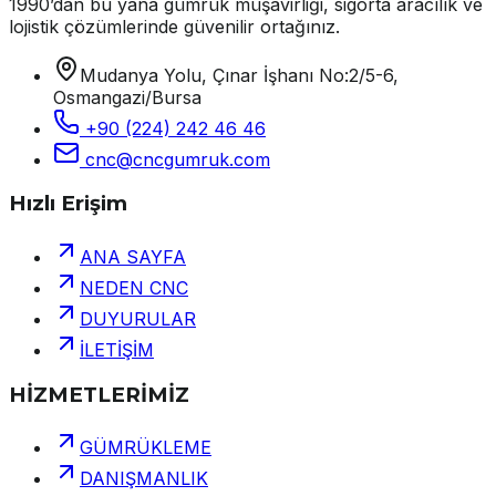
1990’dan bu yana gümrük müşavirliği, sigorta aracılık ve
lojistik çözümlerinde güvenilir ortağınız.
Mudanya Yolu, Çınar İşhanı No:2/5-6,
Osmangazi/Bursa
+90 (224) 242 46 46
cnc@cncgumruk.com
Hızlı Erişim
ANA SAYFA
NEDEN CNC
DUYURULAR
İLETİŞİM
HİZMETLERİMİZ
GÜMRÜKLEME
DANIŞMANLIK