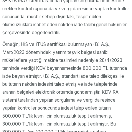
3- KDVİRA sistemi tarafından yapılan sorgulama neticesinde
üretilen kontrol raporunda ve vergi dairesince yapılan kontroller
sonucunda, mücbir sebep dışındaki, tespit edilen
olumsuzluklara isabet eden nakden iade talebi genel hükümler
çerçevesinde değerlendirilir.
Örneğin; HİS ve İTUS sertifikası bulunmayan (B) A.Ş.,
Mart/2023 dönemindeki yatırım teşvik belgesi sahibi
mükelleflere yaptığı makine teslimleri nedeniyle 28/4/2023
tarihinde verdiği KDV beyannamesinde 800.000 TL tutarında
iade beyan etmiştir. (B) A.Ş., standart iade talep dilekçesi ile
bu tutarın nakden iadesini talep etmiş ve iade taleplerinde
aranan belgeleri elektronik ortamda göndermiştir. KDVİRA
sistemi tarafından yapılan sorgulama ve vergi dairesince
yapılan kontroller sonucunda iadesi talep edilen tutarın
500.000 TL’lik kısmı için olumsuzluk tespit edilmemiş,
300.000 TL’lik kısmı için olumsuzluk tespit edilmiştir. Bu
300.000 TL’nin 100.000 TL’lik kısmı mücbir sebep