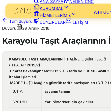
ANA SAYFA
NEDEN CNC
KURUMSAL
Web GÜ
HİZMETLERİMİZ
Tüm duyurular
DUYURULAR
İLETİŞİM
Duyuru
29 Aralık 2018
Karayolu Taşıt Araçlarının İ
KARAYOLU TAŞIT ARAÇLARININ İTHALİNE İLİŞKİN TEBLİĞ
(İTHALAT: 2019/7)
Ticaret Bakanlığından:29.12.2018 tarih ve 30640 Sayılı 2.
İthalat işlemleri
MADDE 1 –
(1) Aşağıda gümrük tarife pozisyonları (G.T.P.)
G.T.P.
Eşyanın tanımı
8701.20
Yarı römorkler için çekiciler