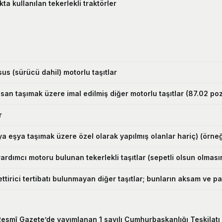
kta kullanılan tekerlekli traktörler
us (sürücü dahil) motorlu taşıtlar
insan taşımak üzere imal edilmiş diğer motorlu taşıtlar (87.02 po
r
a eşya taşımak üzere özel olarak yapılmış olanlar hariç) (örneğin
yardımcı motoru bulunan tekerlekli taşıtlar (sepetli olsun olmasın
ettirici tertibatı bulunmayan diğer taşıtlar; bunların aksam ve 
lı Resmî Gazete’de yayımlanan 1 sayılı Cumhurbaşkanlığı Teşkila