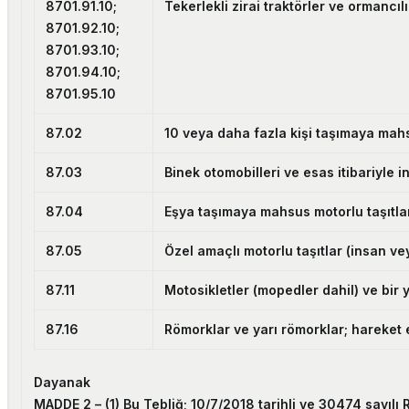
8701.91.10;
Tekerlekli zirai traktörler ve ormancılı
8701.92.10;
8701.93.10;
8701.94.10;
8701.95.10
87.02
10 veya daha fazla kişi taşımaya mahs
87.03
Binek otomobilleri ve esas itibariyle 
87.04
Eşya taşımaya mahsus motorlu taşıtla
87.05
Özel amaçlı motorlu taşıtlar (insan vey
87.11
Motosikletler (mopedler dahil) ve bir 
87.16
Römorklar ve yarı römorklar; hareket 
Dayanak
MADDE 2 –
(1) Bu Tebliğ; 10/7/2018 tarihli ve 30474 sayı