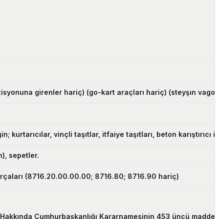
zisyonuna girenler hariç) (go-kart araçları hariç) (steyşın vagon
; kurtarıcılar, vinçli taşıtlar, itfaiye taşıtları, beton karıştır
), sepetler.
parçaları (8716.20.00.00.00; 8716.80; 8716.90 hariç)
tı Hakkında Cumhurbaşkanlığı Kararnamesinin 453 üncü maddesinin