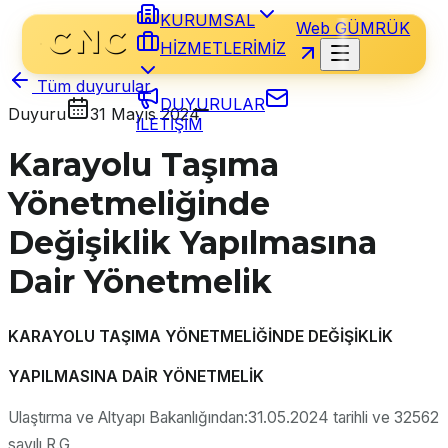
KURUMSAL
Web GÜMRÜK
HİZMETLERİMİZ
Tüm duyurular
DUYURULAR
Duyuru
31 Mayıs 2024
İLETİŞİM
Karayolu Taşıma
Yönetmeliğinde
Değişiklik Yapılmasına
Dair Yönetmelik
KARAYOLU TAŞIMA YÖNETMELİĞİNDE DEĞİŞİKLİK
YAPILMASINA DAİR YÖNETMELİK
Ulaştırma ve Altyapı Bakanlığından:31.05.2024 tarihli ve 32562
sayılı R.G