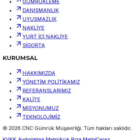
GÜMRÜKLEME
DANIŞMANLIK
UYUŞMAZLIK
NAKLİYE
YURT İÇİ NAKLİYE
SİGORTA
KURUMSAL
HAKKIMIZDA
YÖNETİM POLİTİKAMIZ
REFERANSLARIMIZ
KALİTE
MİSYONUMUZ
TEKNOLOJİMİZ
©
2026
CNC Gümrük Müşavirliği
.
Tüm hakları saklıdır.
KVKK Aydınlatma Metni
Açık Rıza Metni
Çerez