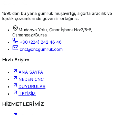
1990’dan bu yana gümrük müşavirliği, sigorta aracılık ve
lojistik çözümlerinde güvenilir ortağınız.
Mudanya Yolu, Çınar İşhanı No:2/5-6,
Osmangazi/Bursa
+90 (224) 242 46 46
cnc@cncgumruk.com
Hızlı Erişim
ANA SAYFA
NEDEN CNC
DUYURULAR
İLETİŞİM
HİZMETLERİMİZ