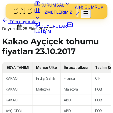
KURUMSAL
Web GÜMRÜK
HİZMETLERİMİZ
Tüm duyurular
DUYURULAR
Duyuru
25 Ekim 2017
İLETİŞİM
Kakao Ayçiçek tohumu
fiyatları 23.10.2017
EŞYA TANIMI
Menşe Ülke
İhracat ülkesi
Teslim Şek
KAKAO
Fildişi Sahili
Fransa
CIF
KAKAO
Malezya
Malezya
FOB
KAKAO
ABD
FOB
AYÇİÇEĞİ
ABD
FOB