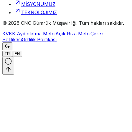
MİSYONUMUZ
TEKNOLOJİMİZ
©
2026
CNC Gümrük Müşavirliği
.
Tüm hakları saklıdır.
KVKK Aydınlatma Metni
Açık Rıza Metni
Çerez
Politikası
Gizlilik Politikası
TR
EN