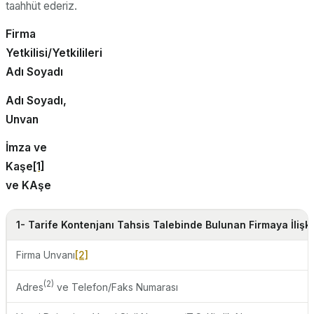
taahhüt ederiz.
Firma
Yetkilisi/Yetkililer
Adı Soyadı
Adı Soyadı,
Unvan Müh
İmza ve
Kaşe
[1]
İmz
ve KAşe
1- Tarife Kontenjanı Tahsis Talebinde Bulunan Firmaya İlişkin
Firma Unvanı
[2]
(2)
Adres
ve Telefon/Faks Numarası