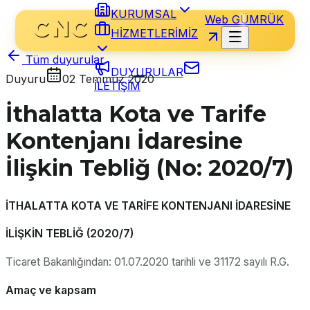
KURUMSAL
Web GÜMRÜK
HİZMETLERİMİZ
Tüm duyurular
DUYURULAR
Duyuru
02 Temmuz 2020
İLETİŞİM
İthalatta Kota ve Tarife
Kontenjanı İdaresine
İlişkin Tebliğ (No: 2020/7)
İTHALATTA KOTA VE TARİFE KONTENJANI İDARESİNE
İLİŞKİN TEBLİĞ (2020/7)
Ticaret Bakanlığından: 01.07.2020 tarihli ve 31172 sayılı R.G.
Amaç ve kapsam