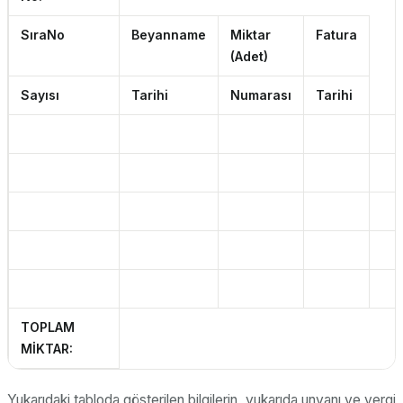
Sıra
No
Beyanname
Miktar
Fatura
(Adet)
Sayısı
Tarihi
Numarası
Tarihi
TOPLAM
MİKTAR:
Yukarıdaki tabloda gösterilen bilgilerin, yukarıda unvanı ve vergi