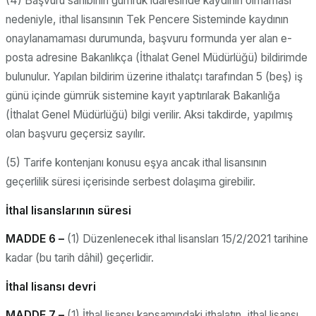
(4) Başvuru sahibinin gümrük idaresinde kaydının olmaması
nedeniyle, ithal lisansının Tek Pencere Sisteminde kaydının
onaylanamaması durumunda, başvuru formunda yer alan e-
posta adresine Bakanlıkça (İthalat Genel Müdürlüğü) bildirimde
bulunulur. Yapılan bildirim üzerine ithalatçı tarafından 5 (beş) iş
günü içinde gümrük sistemine kayıt yaptırılarak Bakanlığa
(İthalat Genel Müdürlüğü) bilgi verilir. Aksi takdirde, yapılmış
olan başvuru geçersiz sayılır.
(5) Tarife kontenjanı konusu eşya ancak ithal lisansının
geçerlilik süresi içerisinde serbest dolaşıma girebilir.
İthal lisanslarının süresi
MADDE 6 –
(1) Düzenlenecek ithal lisansları 15/2/2021 tarihine
kadar (bu tarih dâhil) geçerlidir.
İthal lisansı devri
MADDE 7 –
(1) İthal lisansı kapsamındaki ithalatın, ithal lisansı