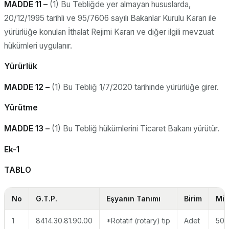
MADDE 11 –
(1) Bu Tebliğde yer almayan hususlarda,
20/12/1995 tarihli ve 95/7606 sayılı Bakanlar Kurulu Kararı ile
yürürlüğe konulan İthalat Rejimi Kararı ve diğer ilgili mevzuat
hükümleri uygulanır.
Yürürlük
MADDE 12 –
(1) Bu Tebliğ 1/7/2020 tarihinde yürürlüğe girer.
Yürütme
MADDE 13 –
(1) Bu Tebliğ hükümlerini Ticaret Bakanı yürütür.
Ek-1
TABLO
No
G.T.P.
Eşyanın Tanımı
Birim
Mik
1
8414.30.81.90.00
*Rotatif (rotary) tip
Adet
500