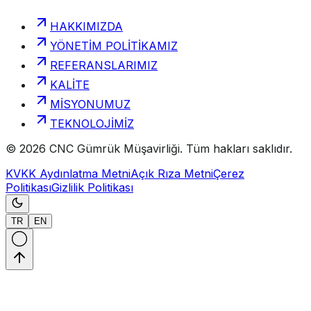
HAKKIMIZDA
YÖNETİM POLİTİKAMIZ
REFERANSLARIMIZ
KALİTE
MİSYONUMUZ
TEKNOLOJİMİZ
©
2026
CNC Gümrük Müşavirliği
.
Tüm hakları saklıdır.
KVKK Aydınlatma Metni
Açık Rıza Metni
Çerez
Politikası
Gizlilik Politikası
TR
EN