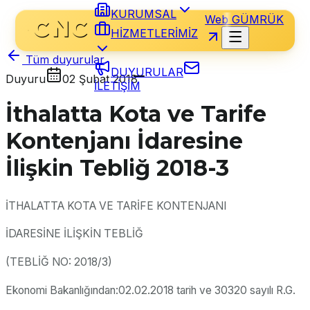
KURUMSAL
Web GÜMRÜK
HİZMETLERİMİZ
Tüm duyurular
DUYURULAR
Duyuru
02 Şubat 2018
İLETİŞİM
İthalatta Kota ve Tarife
Kontenjanı İdaresine
İlişkin Tebliğ 2018-3
İTHALATTA KOTA VE TARİFE KONTENJANI
İDARESİNE İLİŞKİN TEBLİĞ
(TEBLİĞ NO: 2018/3)
Ekonomi Bakanlığından:02.02.2018 tarih ve 30320 sayılı R.G.