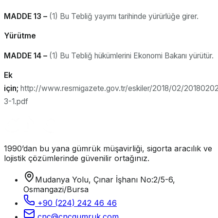
MADDE 13 –
(1) Bu Tebliğ yayımı tarihinde yürürlüğe girer.
Yürütme
MADDE 14 –
(1) Bu Tebliğ hükümlerini Ekonomi Bakanı yürütür.
Ek
için;
http://www.resmigazete.gov.tr/eskiler/2018/02/2018020
3-1.pdf
1990’dan bu yana gümrük müşavirliği, sigorta aracılık ve
lojistik çözümlerinde güvenilir ortağınız.
Mudanya Yolu, Çınar İşhanı No:2/5-6,
Osmangazi/Bursa
+90 (224) 242 46 46
cnc@cncgumruk.com