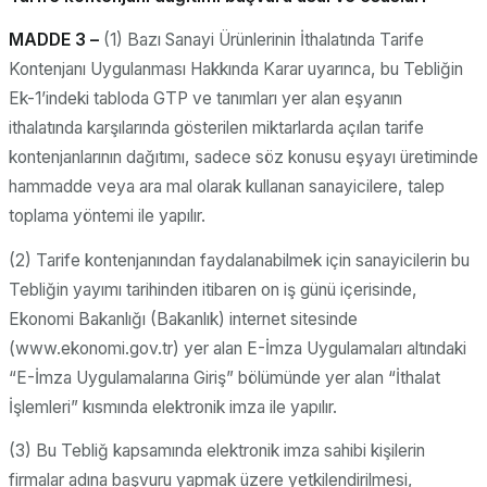
MADDE 3 –
(1) Bazı Sanayi Ürünlerinin İthalatında Tarife
Kontenjanı Uygulanması Hakkında Karar uyarınca, bu Tebliğin
Ek-1’indeki tabloda GTP ve tanımları yer alan eşyanın
ithalatında karşılarında gösterilen miktarlarda açılan tarife
kontenjanlarının dağıtımı, sadece söz konusu eşyayı üretiminde
hammadde veya ara mal olarak kullanan sanayicilere, talep
toplama yöntemi ile yapılır.
(2) Tarife kontenjanından faydalanabilmek için sanayicilerin bu
Tebliğin yayımı tarihinden itibaren on iş günü içerisinde,
Ekonomi Bakanlığı (Bakanlık) internet sitesinde
(www.ekonomi.gov.tr) yer alan E-İmza Uygulamaları altındaki
“E-İmza Uygulamalarına Giriş” bölümünde yer alan “İthalat
İşlemleri” kısmında elektronik imza ile yapılır.
(3) Bu Tebliğ kapsamında elektronik imza sahibi kişilerin
firmalar adına başvuru yapmak üzere yetkilendirilmesi,