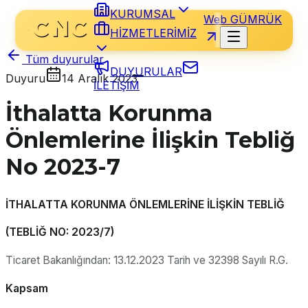
KURUMSAL
Web GÜMRÜK
HİZMETLERİMİZ
Tüm duyurular
DUYURULAR
Duyuru
14 Aralık 2023
İLETİŞİM
İthalatta Korunma
Önlemlerine İlişkin Tebliğ
No 2023-7
İTHALATTA KORUNMA ÖNLEMLERİNE İLİŞKİN TEBLİĞ
(TEBLİĞ NO: 2023/7)
Ticaret Bakanlığından: 13.12.2023 Tarih ve 32398 Sayılı R.G.
Kapsam