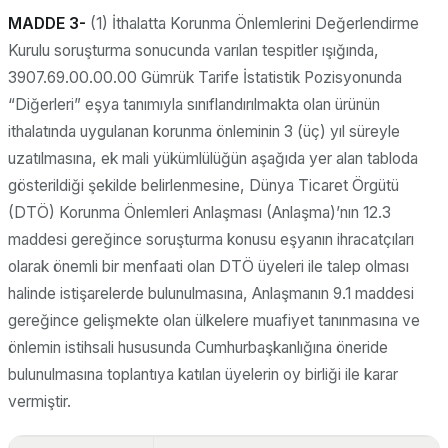
MADDE 3-
(1) İthalatta Korunma Önlemlerini Değerlendirme
Kurulu soruşturma sonucunda varılan tespitler ışığında,
3907.69.00.00.00 Gümrük Tarife İstatistik Pozisyonunda
“Diğerleri” eşya tanımıyla sınıflandırılmakta olan ürünün
ithalatında uygulanan korunma önleminin 3 (üç) yıl süreyle
uzatılmasına, ek mali yükümlülüğün aşağıda yer alan tabloda
gösterildiği şekilde belirlenmesine, Dünya Ticaret Örgütü
(DTÖ) Korunma Önlemleri Anlaşması (Anlaşma)’nın 12.3
maddesi gereğince soruşturma konusu eşyanın ihracatçıları
olarak önemli bir menfaati olan DTÖ üyeleri ile talep olması
halinde istişarelerde bulunulmasına, Anlaşmanın 9.1 maddesi
gereğince gelişmekte olan ülkelere muafiyet tanınmasına ve
önlemin istihsali hususunda Cumhurbaşkanlığına öneride
bulunulmasına toplantıya katılan üyelerin oy birliği ile karar
vermiştir.