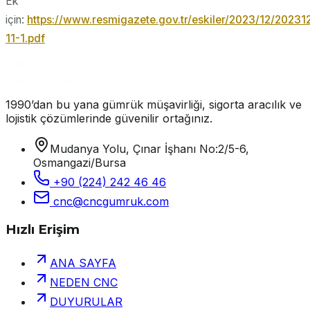
Ek
için:
https://www.resmigazete.gov.tr/eskiler/2023/12/20231
11-1.pdf
1990’dan bu yana gümrük müşavirliği, sigorta aracılık ve
lojistik çözümlerinde güvenilir ortağınız.
Mudanya Yolu, Çınar İşhanı No:2/5-6,
Osmangazi/Bursa
+90 (224) 242 46 46
cnc@cncgumruk.com
Hızlı Erişim
ANA SAYFA
NEDEN CNC
DUYURULAR