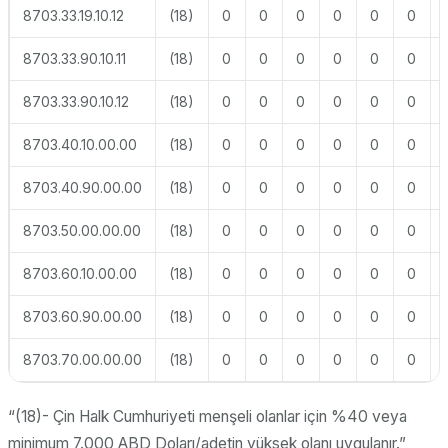
8703.33.19.10.12
(18)
0
0
0
0
0
0
8703.33.90.10.11
(18)
0
0
0
0
0
0
8703.33.90.10.12
(18)
0
0
0
0
0
0
8703.40.10.00.00
(18)
0
0
0
0
0
0
8703.40.90.00.00
(18)
0
0
0
0
0
0
8703.50.00.00.00
(18)
0
0
0
0
0
0
8703.60.10.00.00
(18)
0
0
0
0
0
0
8703.60.90.00.00
(18)
0
0
0
0
0
0
8703.70.00.00.00
(18)
0
0
0
0
0
0
“(18)- Çin Halk Cumhuriyeti menşeli olanlar için %40 veya
minimum 7.000 ABD Doları/adetin yüksek olanı uygulanır.”