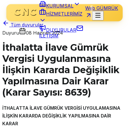
KURUMSAL
Web GÜMRÜK
HİZMETLERİMİZ
Tüm duyurular
DUYURULAR
Duyuru
08 Haziran 2024
İLETİŞİM
İthalatta İlave Gümrük
Vergisi Uygulanmasına
İlişkin Kararda Değişiklik
Yapılmasına Dair Karar
(Karar Sayısı: 8639)
İTHALATTA İLAVE GÜMRÜK VERGİSİ UYGULAMASINA
İLİŞKİN KARARDA DEĞİŞİKLİK YAPILMASINA DAİR
KARAR