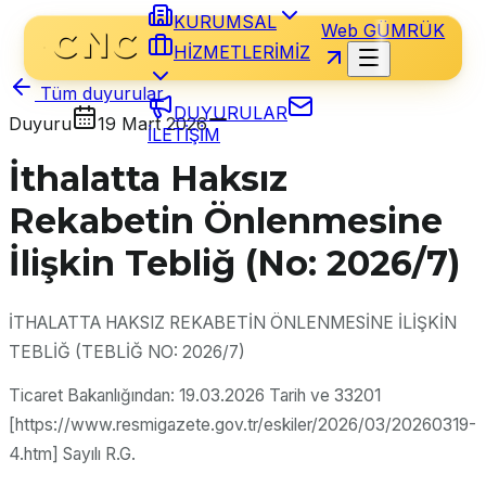
KURUMSAL
Web GÜMRÜK
HİZMETLERİMİZ
Tüm duyurular
DUYURULAR
Duyuru
19 Mart 2026
İLETİŞİM
İthalatta Haksız
Rekabetin Önlenmesine
İlişkin Tebliğ (No: 2026/7)
İTHALATTA HAKSIZ REKABETİN ÖNLENMESİNE İLİŞKİN
TEBLİĞ (TEBLİĞ NO: 2026/7)
Ticaret Bakanlığından: 19.03.2026 Tarih ve 33201
[https://www.resmigazete.gov.tr/eskiler/2026/03/20260319-
4.htm] Sayılı R.G.