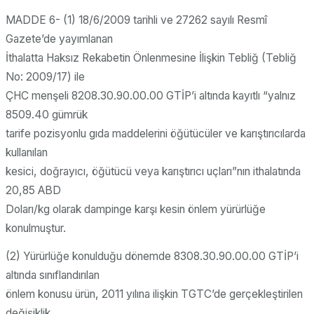
MADDE 6- (1) 18/6/2009 tarihli ve 27262 sayılı Resmî
Gazete’de yayımlanan
İthalatta Haksız Rekabetin Önlenmesine İlişkin Tebliğ (Tebliğ
No: 2009/17) ile
ÇHC menşeli 8208.30.90.00.00 GTİP’i altında kayıtlı “yalnız
8509.40 gümrük
tarife pozisyonlu gıda maddelerini öğütücüler ve karıştırıcılarda
kullanılan
kesici, doğrayıcı, öğütücü veya karıştırıcı uçları”nın ithalatında
20,85 ABD
Doları/kg olarak dampinge karşı kesin önlem yürürlüğe
konulmuştur.
(2) Yürürlüğe konulduğu dönemde 8308.30.90.00.00 GTİP’i
altında sınıflandırılan
önlem konusu ürün, 2011 yılına ilişkin TGTC’de gerçekleştirilen
değişiklik